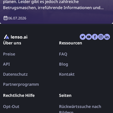
planen. Leider gibt es jedoch zahlreiche
Betrugsmaschen, irreführende Informationen und
gefälschte Bewertungen, die Sie in die falsche
06.07.2026
Richtung führen können. Am Ende kommen Sie
möglicherweise noch frustrierter aus dem Urlaub
zurück als zuvor. Schauen wir uns an, wie die
umgekehrte Bildersuche Ihren Urlaub ein für alle
Über uns
Ressourcen
Mal retten kann!
Preise
FAQ
API
Blog
Datenschutz
Kontakt
Partnerprogramm
Rechtliche Hilfe
Seiten
Opt-Out
Rückwärtssuche nach
Bildern