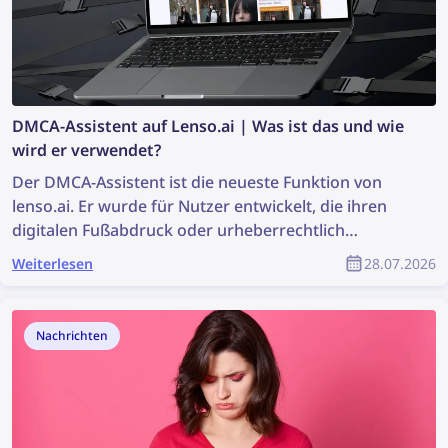
DMCA-Assistent auf Lenso.ai | Was ist das und wie
wird er verwendet?
Der DMCA-Assistent ist die neueste Funktion von
lenso.ai. Er wurde für Nutzer entwickelt, die ihren
digitalen Fußabdruck oder urheberrechtlich
geschützte Fotos einfacher und schneller entfernen
Weiterlesen
28.07.2026
möchten. Das Tool erstellt fertige E-Mails, die direkt
kopiert und eingefügt werden können, um die
Entfernung von Bildern über DMCA-Anfragen bei
Nachrichten
den Websites zu beantragen, auf denen die Bilder
gefunden wurden. Lesen Sie weiter und erfahren Sie,
wie Sie Ihre Bilder mithilfe des DMCA-Assistenten
von lenso.ai von beliebigen Websites entfernen
können.