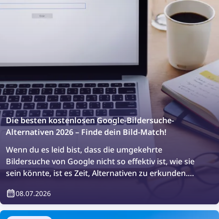
Die besten kostenlosen Google-Bildersuche-
Alternativen 2026 – Finde dein Bild-Match!
Wenn du es leid bist, dass die umgekehrte
Bildersuche von Google nicht so effektiv ist, wie sie
sein könnte, ist es Zeit, Alternativen zu erkunden.
Lass uns mit den besten kostenlosen Bildersuch-
08.07.2026
Tools von 2026 das perfekte Bild-Match finden!