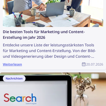
Die besten Tools für Marketing und Content-
Erstellung im Jahr 2026
Entdecke unsere Liste der leistungsstärksten Tools
für Marketing und Content-Erstellung. Von der Bild-
und Videogenerierung über Design und Content-
Recherche bis hin zum Urheberrechtsschutz – diese
Weiterlesen
20.07.2026
Tools sind eine große Hilfe für jedes Marketingteam.
In diesem Artikel findest du eine vollständige Liste
der besten Marketing- und Content-Tools für
Nachrichten
Marketingfachleute und Produktdesigner.