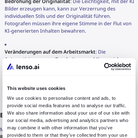
Bedrohung der Originalität
: Die Leichtigkeit, mit der KI
Bilder erzeugen kann, kann zur Verzerrung des
individuellen Stils und der Originalität führen.
Fotografen müssen ihre eigene Stimme in der Flut von
KI-generierten Inhalten bewahren.
Veränderungen auf dem Arbeitsmarkt
: Die
Automatisierung von Bearbeitung und Kennzeichnung
kann die Nachfrage nach einigen Berufen im
Zusammenhang mit Fotografie und Bearbeitung
verringern, was Fachleute dazu zwingt, sich an neue
Regeln und Fähigkeiten anzupassen.
This website uses cookies
We use cookies to personalise content and ads, to
provide social media features and to analyse our traffic.
We also share information about your use of our site with
Ethische und Datenschutzfragen
our social media, advertising and analytics partners who
may combine it with other information that you’ve
Mit der Entwicklung von Technologien wie
provided to them or that they’ve collected from your use
Rückwärtssuche von Bildern durch KI
und
Bildersuche