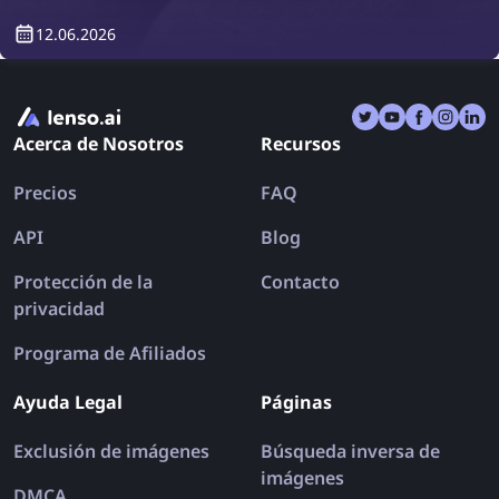
búsqueda inversa de imágenes bien conocidas como
12.06.2026
lenso.ai, TinEye y Copyseeker, también hay muchas
aplicaciones que combinan múltiples herramientas
en una sola. Exploremos las mejores aplicaciones de
búsqueda inversa de imágenes para iPhone y
Acerca de Nosotros
Recursos
Android en 2026.
Precios
FAQ
API
Blog
Protección de la
Contacto
privacidad
Programa de Afiliados
Ayuda Legal
Páginas
Exclusión de imágenes
Búsqueda inversa de
imágenes
DMCA