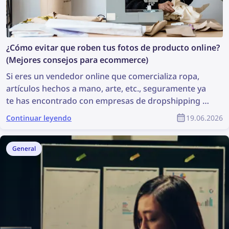
¿Cómo evitar que roben tus fotos de producto online?
(Mejores consejos para ecommerce)
Si eres un vendedor online que comercializa ropa,
artículos hechos a mano, arte, etc., seguramente ya
te has encontrado con empresas de dropshipping y
vendedores fraudulentos que roban tus fotos de
Continuar leyendo
19.06.2026
producto. A menudo parece imposible encontrar a
todos los vendedores fraudulentos y lograr que
eliminen esas fotos. Pero no es un reto tan grande
General
como parece: con la tecnología de búsqueda inversa
de imágenes, es más fácil que nunca encontrar
infracciones de derechos de autor online y
prevenirlas. Este artículo explica cómo puedes
encontrar y eliminar imágenes robadas de internet
en unos pocos pasos sencillos utilizando la