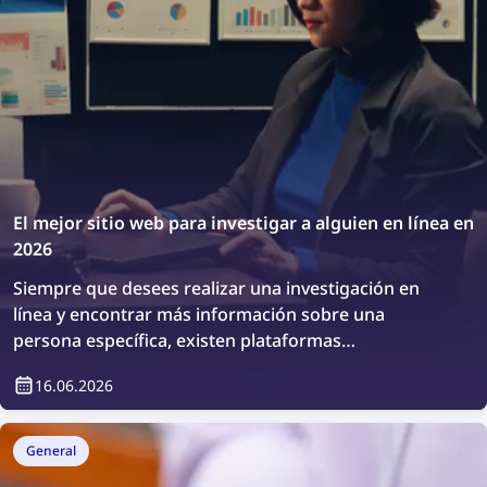
búsqueda inversa de imágenes y solicitudes de
eliminación adecuadas.
El mejor sitio web para investigar a alguien en línea en
2026
Siempre que desees realizar una investigación en
línea y encontrar más información sobre una
persona específica, existen plataformas
especializadas para ello. Veamos cuáles son los
16.06.2026
mejores sitios web para investigar a alguien en línea.
General