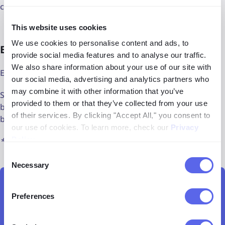
con búsquedas faciales periódicas.
This website uses cookies
We use cookies to personalise content and ads, to
Encuentra tu rostro en línea*
provide social media features and to analyse our traffic.
We also share information about your use of our site with
Encuentra tu rostro con la
búsqueda facial de lenso.ai
.
our social media, advertising and analytics partners who
may combine it with other information that you’ve
Sube una imagen de una persona a lenso.ai y haz una
provided to them or that they’ve collected from your use
búsqueda. Luego, selecciona la categoría “Personas” en la
of their services. By clicking "Accept All," you consent to
barra superior y encuentra tus fotos en línea.
our use of cookies. To learn more, check our
Privacy
Policy
.
*Disponible en regiones seleccionadas
Consent
Necessary
Selection
Encuentra personas a partir de una foto
Preferences
Encontrar rostros