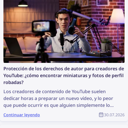
puedes encontrar más información a partir de una
foto?
Protección de los derechos de autor para creadores de
YouTube: ¿cómo encontrar miniaturas y fotos de perfil
robadas?
Los creadores de contenido de YouTube suelen
dedicar horas a preparar un nuevo vídeo, y lo peor
que puede ocurrir es que alguien simplemente lo
robe, lo reutilice de forma indebida y el creador no
Continuar leyendo
30.07.2026
reciba ningún reconocimiento por su trabajo. ¿Cómo
puedes encontrar contenido robado y proteger tus