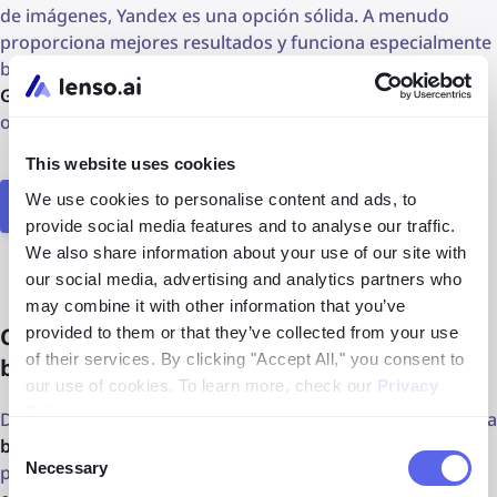
de imágenes, Yandex es una opción sólida. A menudo
proporciona mejores resultados y funciona especialmente
bien para
búsquedas de personas en comparación con
Google
. Sin embargo, Lenso.ai sigue siendo la mejor
opción para
búsqueda inversa de rostros
.
This website uses cookies
We use cookies to personalise content and ads, to
Probar Yandex ahora
provide social media features and to analyse our traffic.
We also share information about your use of our site with
our social media, advertising and analytics partners who
may combine it with other information that you’ve
Cómo elegir la mejor alternativa de
provided to them or that they’ve collected from your use
of their services. By clicking "Accept All," you consent to
búsqueda de imágenes para ti
our use of cookies. To learn more, check our
Privacy
Policy
.
Depende principalmente de tus necesidades. Si deseas una
búsqueda inversa de imágenes o rostros detallada
,
Consent
Necessary
prueba Lenso.ai. Si te enfocas en
encontrar duplicados
Selection