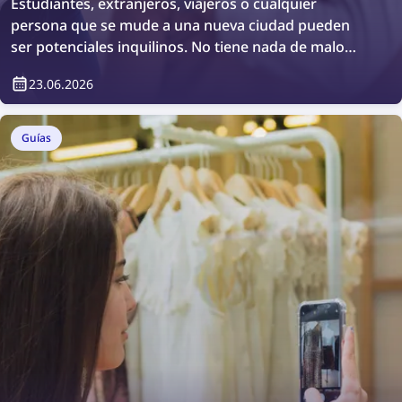
Estudiantes, extranjeros, viajeros o cualquier
persona que se mude a una nueva ciudad pueden
ser potenciales inquilinos. No tiene nada de malo
querer realizar una comprobación adicional de
23.06.2026
antecedentes o simplemente verificar quién vivirá en
su propiedad. ¿Cómo puede hacerlo? Fácilmente, con
plataformas de verificación de inquilinos.
Guías