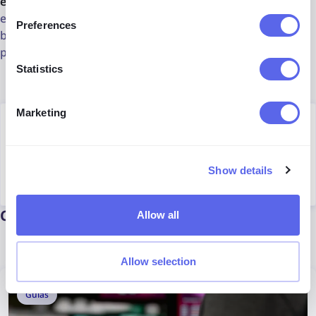
exactos
, Copyseeker es una buena opción. Y si quieres
experimentar con un
motor de búsqueda diferente
para
Preferences
búsquedas más generales o alternativas, Yandex vale la
pena probarlo.
Statistics
Marketing
Author
Julia Mykhailiuk
Show details
Marketing Specialist
Continuar leyendo
Allow all
Allow selection
Guías