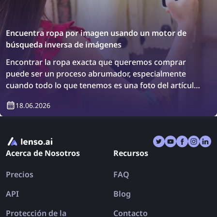
Encuentra ropa por imagen usando un motor de
búsqueda inversa de imágenes
Encontrar la ropa exacta que queremos comprar
puede ser un proceso abrumador, especialmente
cuando todo lo que tenemos es una foto del artículo.
Sin embargo, hay una solución: ¡los motores de
18.06.2026
búsqueda inversa de imágenes! Descubre cómo
encontrar ropa usando una búsqueda inversa de
imágenes.
Acerca de Nosotros
Recursos
Precios
FAQ
API
Blog
Protección de la
Contacto