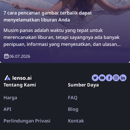
7 cara pencarian gambar terbalik dapat
menyelamatkan liburan Anda
Musim panas adalah waktu yang tepat untuk
merencanakan liburan, tetapi sayangnya ada banyak
penipuan, informasi yang menyesatkan, dan ulasan
palsu yang dapat membawa Anda ke arah yang
06.07.2026
salah. Akibatnya, Anda bisa saja pulang dari liburan
dengan perasaan lebih kecewa daripada
sebelumnya. Mari lihat bagaimana pencarian
gambar terbalik dapat menyelamatkan liburan Anda
Tentang Kami
Sumber Daya
untuk selamanya!
Harga
FAQ
API
Blog
Perlindungan Privasi
Kontak