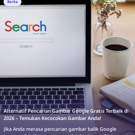
pembuatan konten terbaik untuk spesialis
Berita
pemasaran dan desainer produk.
Alternatif Pencarian Gambar Google Gratis Terbaik di
2026 – Temukan Kecocokan Gambar Anda!
Jika Anda merasa pencarian gambar balik Google