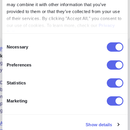
may combine it with other information that you’ve
provided to them or that they’ve collected from your use
of their services. By clicking "Accept All," you consent to
our use of cookies. To learn more, check our
Privacy
Policy
.
Consent
Necessary
Selection
PimEyes
adalah alternatif hebat lainnya
yang secara
khusus fokus pada pencarian wajah.
Ia memiliki indeks
gambar yang besar dan mampu menemukan kecocokan
Preferences
yang akurat untuk wajah tertentu.
Di dalam
PimEyes
, kamu dapat menyortir hasil gambar
Statistics
berdasarkan tanggal, membuat peringatan, dan
mengekspor hasilnya. Alat ini sangat berguna bagi
Marketing
penyidik atau pengguna yang ingin memeriksa apakah
gambar mereka telah disalahgunakan.
Alternatif & Pesaing Terbaik PimEyes untuk pencarian
Show details