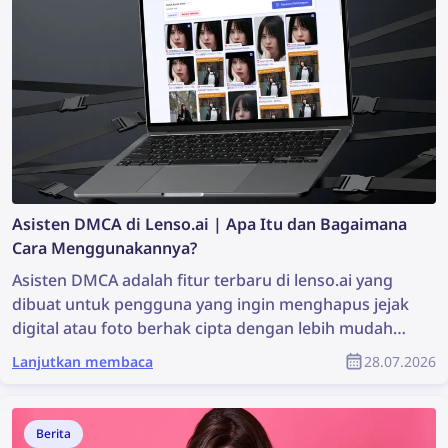
Asisten DMCA di Lenso.ai | Apa Itu dan Bagaimana
Cara Menggunakannya?
Asisten DMCA adalah fitur terbaru di lenso.ai yang
dibuat untuk pengguna yang ingin menghapus jejak
digital atau foto berhak cipta dengan lebih mudah
dan cepat. Alat ini menghasilkan email siap salin dan
Lanjutkan membaca
28.07.2026
tempel yang dapat digunakan untuk meminta
penghapusan DMCA dari situs web tempat gambar
ditemukan. Baca terus untuk mengetahui
Berita
bagaimana Anda dapat menghapus konten gambar