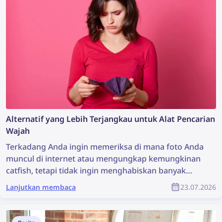
dari situs web mana pun dengan bantuan Asisten
DMCA dari lenso.ai.
Alternatif yang Lebih Terjangkau untuk Alat Pencarian
Wajah
Terkadang Anda ingin memeriksa di mana foto Anda
muncul di internet atau mengungkap kemungkinan
catfish, tetapi tidak ingin menghabiskan banyak
uang untuk alat pencarian wajah. Mari jelajahi
Lanjutkan membaca
23.07.2026
beberapa alternatif pencarian wajah yang lebih
terjangkau namun tetap efektif.