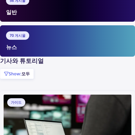
56 게시물
일반
70 게시물
뉴스
기사와 튜토리얼
show:
모두
가이드