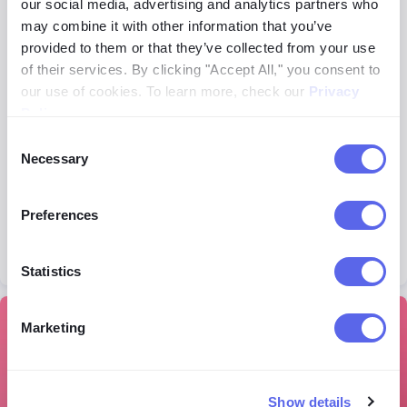
our social media, advertising and analytics partners who
may combine it with other information that you’ve
provided to them or that they’ve collected from your use
of their services. By clicking "Accept All," you consent to
our use of cookies. To learn more, check our
Privacy
Policy
.
Consent
Necessary
Lenso.ai의 DMCA 지원 | 무엇이며 어떻게 사용하나요?
Selection
DMCA 지원은 온라인에 남아 있는 자신의 디지털 흔적이
나 저작권이 있는 사진을 더 쉽고 빠르게 삭제하고 싶은 사
Preferences
용자를 위해 만들어진 lenso.ai의 최신 기능입니다. 이미
지가 발견된 웹사이트에 DMCA 삭제를 요청할 때 사용할
계속 읽기
28.07.2026
Statistics
수 있는, 바로 복사해 붙여넣을 수 있는 이메일을 자동으로
생성합니다. lenso.ai의 DMCA 지원을 사용하여 웹사이트
에서 자신의 이미지를 삭제하는 방법을 알아보세요.
뉴스
Marketing
Show details