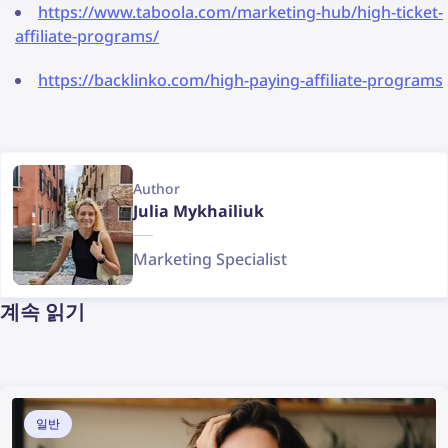
https://www.taboola.com/marketing-hub/high-ticket-
affiliate-programs/
https://backlinko.com/high-paying-affiliate-programs
Author
Julia Mykhailiuk
Marketing Specialist
계속 읽기
일반