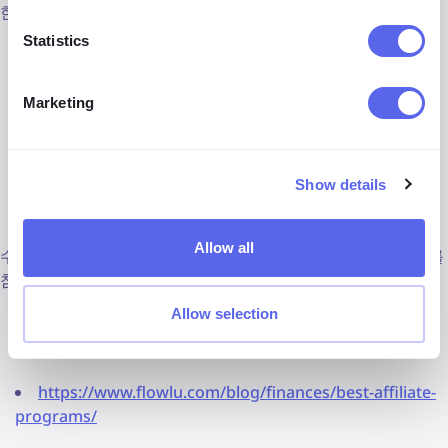
한 리뷰를 공유하는 사람에게도 좋습니다.
Statistics
분야
: 여행 산업, 마케팅
추천 대상
: 여행 블로거, 레스토랑/호텔 리뷰어, 여행 플랫
Marketing
폼
커미션 비율
: 50%
Show details
URL
:
https://www.tripadvisor.com/affiliates
Allow all
수익성이 높은
제휴 프로그램
은 무궁무진합니다. 아래의 링크를
참고해 본인에게 가장 잘 맞는 프로그램을 찾아보세요:
Allow selection
https://www.nimbata.com/blog/12-best-affiliate-
marketing-programs
https://www.flowlu.com/blog/finances/best-affiliate-
programs/