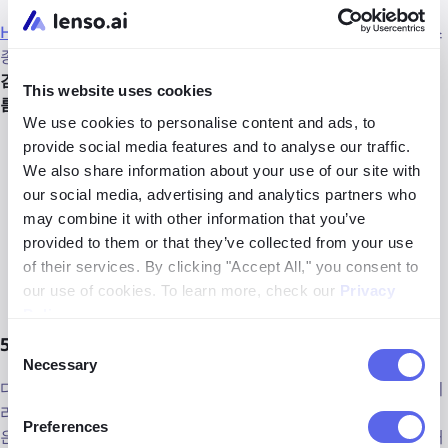
HubSpot
은 마케터나 특정 사람에게 접근하고자 하는 비즈니스
종사자에게 유용한 도구입니다. 이 도구는
도메인 기반 이메일
검색 도구
로서, 개인 이메일 주소뿐만 아니라
특정 부서 또는 이
This website uses cookies
름을 기준으로 한 개별 연락처
도 찾을 수 있게 도와줍니다.
We use cookies to personalise content and ads, to
분야
: 마케팅, 비즈니스, 세일즈
provide social media features and to analyse our traffic.
We also share information about your use of our site with
추천 대상
: 마케팅, SEO 전문가, 세일즈 플랫폼 운영자
our social media, advertising and analytics partners who
may combine it with other information that you’ve
커미션 비율
: 1년간 30%
provided to them or that they’ve collected from your use
of their services. By clicking "Accept All," you consent to
URL
:
https://www.hubspot.com/partners/affiliates
our use of cookies. To learn more, check our
Privacy
Policy
.
5. Tripadvisor
Consent
Necessary
Selection
다양한 장소, 음식점, 호텔 등을 탐험하는 것에 관심 있는 사람이
라면 대부분
tripadvisor
를 알고 있을 것입니다. 제휴 프로그램
Preferences
은
여행 블로거, 미식가, 리뷰어
에게 적합하며, 장소나 경험에 대