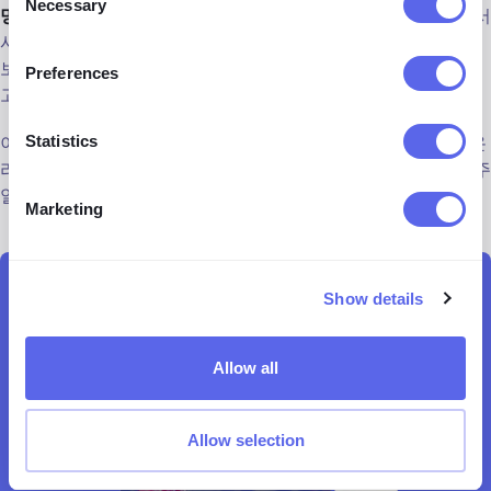
Necessary
Selection
명백한 것을 넘어 탐색하기
: 무료 이미지 데이터베이스를 넘어서
시도해 보세요 - 박물관 및 아카이브의 디지털 컬렉션을 탐색해
보세요. 소셜 미디어 플랫폼은 현대적인 트렌드에 대한 보물 창
Preferences
고일 수 있지만 저작권을 존중하는 것을 잊지 마세요.
이러한 기술을 마스터함으로써, 당신은 일반적인 검색자에서 온
Statistics
라인 이미지 탐정으로 변모하여 필요한 모든 상황에 완벽한 비주
얼을 찾아내는 데 성공할 것입니다. 행복한 사냥을!
Marketing
Show details
lenso.ai로 사진 찾기
Allow all
이미지 찾기
Allow selection