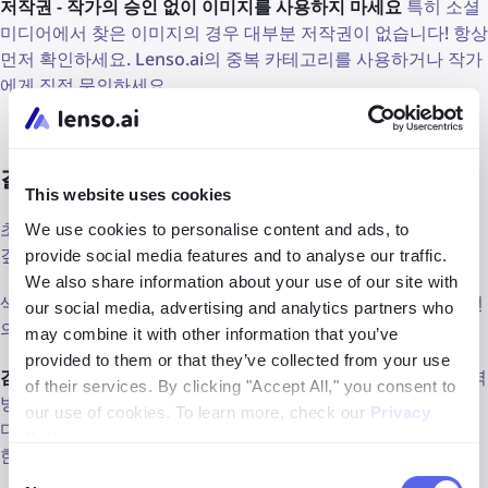
저작권 - 작가의 승인 없이 이미지를 사용하지 마세요
특히 소셜
미디어에서 찾은 이미지의 경우 대부분 저작권이 없습니다! 항상
먼저 확인하세요. Lenso.ai의 중복 카테고리를 사용하거나 작가
에게 직접 문의하세요.
결론
This website uses cookies
초기 검색이 항상 성공적이지는 않을 수 있지만, 이 가이드가 더
We use cookies to personalise content and ads, to
깊이 탐
provide social media features and to analyse our traffic.
We also share information about your use of our site with
색할 수 있는 영감을 줬기를 바랍니다. 완벽한 사진은 종종 몇 번
our social media, advertising and analytics partners who
의 클릭만으로 찾을 수 있습니다.
may combine it with other information that you’ve
provided to them or that they’ve collected from your use
검색 마스터하기
: Lenso.ai와 같은 플랫폼을 사용하여 이미지 역
of their services. By clicking "Accept All," you consent to
방향 검색을 활용하면 심하게 편집된 비주얼도 찾을 수 있습니
our use of cookies. To learn more, check our
Privacy
다. 더 목표 지향적인 탐색을 위해 동의어와 정확한 구절을 포함
Policy
.
한 구체적인 키워드를 만드세요.
Consent