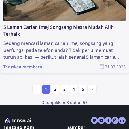
5 Laman Carian Imej Songsang Mesra Mudah Alih
Terbaik
Sedang mencari laman carian imej songsang yang
berfungsi pada telefon anda? Tidak perlu memuat
turun aplikasi — berikut ialah senarai 5 laman carian
imej songsang terbaik yang boleh digunakan pada
Teruskan membaca
31.03.2026
peranti mudah alih tanpa perlu muat turun.
‹
1
2
3
4
5
›
Ditunjukkan:
8 out of 56
Tentang Kami
Sumber