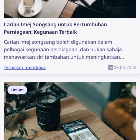
Carian Imej Songsang untuk Pertumbuhan
Perniagaan: Kegunaan Terbaik
Carian imej songsang boleh digunakan dalam
pelbagai kegunaan perniagaan, dan bukan sahaja
menawarkan ciri tambahan untuk meningkatkan
penglibatan pengguna, malah yang lebih penting, ia
Teruskan membaca
08.04.2026
dapat menyokong pelbagai peringkat pengesahan
dan proses membuat keputusan. Mari kita terokai
kegunaan terbaik carian imej songsang.
Umum