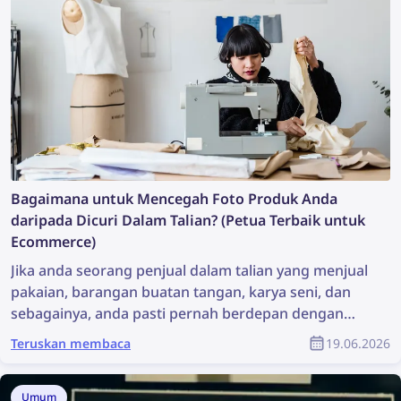
Bagaimana untuk Mencegah Foto Produk Anda
daripada Dicuri Dalam Talian? (Petua Terbaik untuk
Ecommerce)
Jika anda seorang penjual dalam talian yang menjual
pakaian, barangan buatan tangan, karya seni, dan
sebagainya, anda pasti pernah berdepan dengan
perniagaan dropshipping dan penjual palsu yang
Teruskan membaca
19.06.2026
mencuri foto produk anda. Selalunya terasa mustahil
untuk mencari semua penjual palsu dan meminta
mereka memadamkan foto tersebut. Namun,
Umum