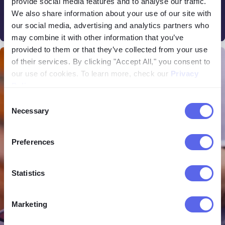
provide social media features and to analyse our traffic.
tentang seseorang, terdapat platform khusus yang
We also share information about your use of our site with
direka untuk tujuan tersebut. Mari lihat laman web
our social media, advertising and analytics partners who
16.06.2026
terbaik untuk menyiasat seseorang secara dalam
may combine it with other information that you’ve
talian.
provided to them or that they’ve collected from your use
Umum
of their services. By clicking "Accept All," you consent to
our use of cookies. To learn more, check our
Privacy
Policy
.
Consent
Necessary
Selection
Preferences
Statistics
Marketing