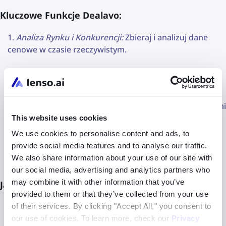
Kluczowe Funkcje Dealavo:
Analiza Rynku i Konkurencji:
Zbieraj i analizuj dane
cenowe w czasie rzeczywistym.
Dynamiczny Repricing:
Automatyczne dostosowanie
cen do zmieniających się warunków rynkowych.
Łatwa Integracja
: Dealavo współpracuje z popularnymi
platformami e-commerce.
This website uses cookies
We use cookies to personalise content and ads, to
Alarmy Cenowe
: Ostrzegaj o nagłych zmianach cen i
provide social media features and to analyse our traffic.
wojnach cenowych.
We also share information about your use of our site with
our social media, advertising and analytics partners who
may combine it with other information that you’ve
Jak Skutecznie Wykorzystać Dealavo?
provided to them or that they’ve collected from your use
Wybierz Produkty do Monitorowania:
Określ, które
of their services. By clicking "Accept All," you consent to
produkty wymagają szczególnej uwagi.
our use of cookies. To learn more, check our
Privacy