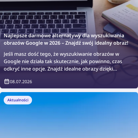
Najlepsze darmowe alternatywy dla wyszukiwania
obrazów Google w 2026 – Znajdź swój idealny obraz!
Jeśli masz dość tego, że wyszukiwanie obrazów w
Google nie działa tak skutecznie, jak powinno, czas
odkryć inne opcje. Znajdź idealne obrazy dzięki
najlepszym darmowym narzędziom do wyszukiwania
08.07.2026
obrazów w 2026 roku!
Aktualności