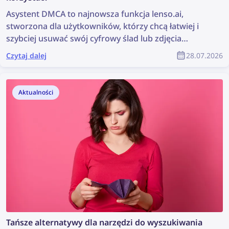
Asystent DMCA to najnowsza funkcja lenso.ai,
stworzona dla użytkowników, którzy chcą łatwiej i
szybciej usuwać swój cyfrowy ślad lub zdjęcia
chronione prawem autorskim. Narzędzie generuje
Czytaj dalej
28.07.2026
gotowe do wklejenia wiadomości e-mail, które
można wykorzystać do wysyłania próśb o usunięcie
treści DMCA ze stron internetowych, na których
Aktualności
znaleziono obrazy. Czytaj dalej, aby dowiedzieć się,
jak usunąć swoje zdjęcia z dowolnej strony
internetowej z pomocą Asystenta DMCA na lenso.ai.
Tańsze alternatywy dla narzędzi do wyszukiwania