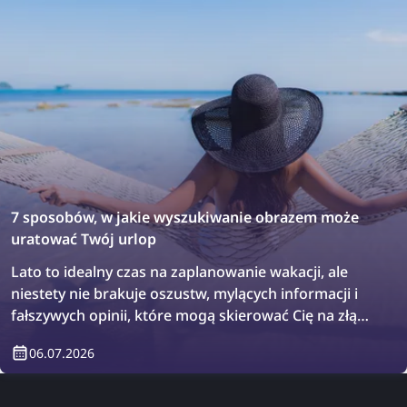
7 sposobów, w jakie wyszukiwanie obrazem może
uratować Twój urlop
Lato to idealny czas na zaplanowanie wakacji, ale
niestety nie brakuje oszustw, mylących informacji i
fałszywych opinii, które mogą skierować Cię na złą
drogę. W efekcie możesz wrócić z urlopu jeszcze
06.07.2026
bardziej rozczarowany niż przed wyjazdem. Sprawdź,
jak wyszukiwanie obrazem może raz na zawsze
uratować Twoje wakacje!