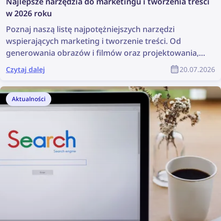
Najlepsze narzędzia do marketingu i tworzenia treści
w 2026 roku
Poznaj naszą listę najpotężniejszych narzędzi
wspierających marketing i tworzenie treści. Od
generowania obrazów i filmów oraz projektowania,
po wyszukiwanie treści i zarządzanie prawami
Czytaj dalej
20.07.2026
autorskimi – narzędzia te mogą znacznie ułatwić
pracę każdego zespołu marketingowego. W tym
artykule znajdziesz pełną listę najlepszych narzędzi
Aktualności
marketingowych i narzędzi do tworzenia treści dla
specjalistów ds. marketingu oraz projektantów
produktów.