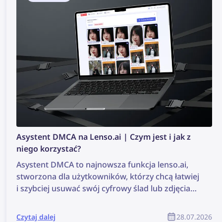
Asystent DMCA na Lenso.ai | Czym jest i jak z
niego korzystać?
Asystent DMCA to najnowsza funkcja lenso.ai,
stworzona dla użytkowników, którzy chcą łatwiej
i szybciej usuwać swój cyfrowy ślad lub zdjęcia
chronione prawem autorskim. Narzędzie
generuje gotowe do wklejenia wiadomości e-
Czytaj dalej
28.07.2026