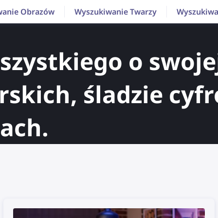
wanie Obrazów
Wyszukiwanie Twarzy
Wyszukiwa
szystkiego o swoje
skich, śladzie cyf
ach.