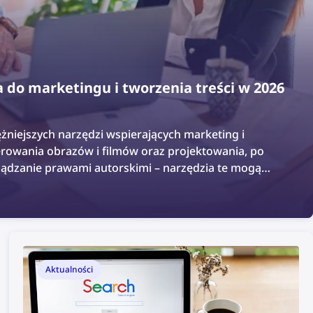
 do marketingu i tworzenia treści w 2026
ężniejszych narzędzi wspierających marketing i
erowania obrazów i filmów oraz projektowania, po
rządzanie prawami autorskimi – narzędzia te mogą
każdego zespołu marketingowego. W tym artykule
jlepszych narzędzi marketingowych i narzędzi do
cjalistów ds. marketingu oraz projektantów produktów.
Aktualności