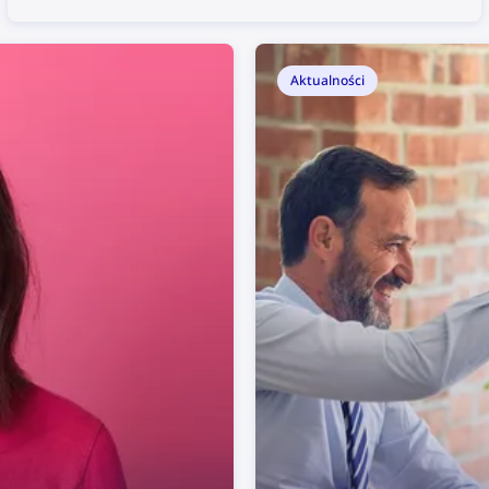
zgody, a autor nie otrzyma za nie żadnego
uznania. Jak znaleźć skradzione materiały i
chronić swoje prawa autorskie jako członek
społeczności YouTube?
Aktualności