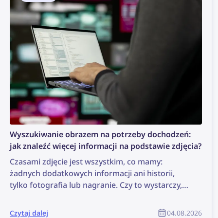
Wyszukiwanie obrazem na potrzeby dochodzeń:
jak znaleźć więcej informacji na podstawie zdjęcia?
Czasami zdjęcie jest wszystkim, co mamy:
żadnych dodatkowych informacji ani historii,
tylko fotografia lub nagranie. Czy to wystarczy,
aby rozpocząć dochodzenie? Może nie jest to
idealna sytuacja, ale wystarczy do
Czytaj dalej
04.08.2026