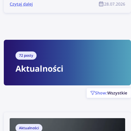
generuje gotowe do wklejenia wiadomości e-
Czytaj dalej
28.07.2026
mail, które można wykorzystać do wysyłania
próśb o usunięcie treści DMCA ze stron
internetowych, na których znaleziono obrazy.
Czytaj dalej, aby dowiedzieć się, jak usunąć swoje
zdjęcia z dowolnej strony internetowej z pomocą
Asystenta DMCA na lenso.ai.
72 posty
Aktualności
show:
Wszystkie
Aktualności