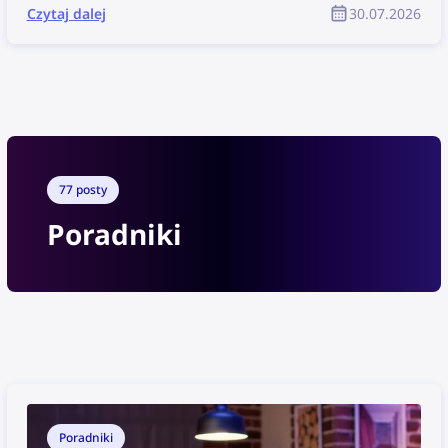
po prostu ukradnie ich treści, wykorzysta je bez
Czytaj dalej
30.07.2026
zgody, a autor nie otrzyma za nie żadnego
uznania. Jak znaleźć skradzione materiały i
chronić swoje prawa autorskie jako członek
społeczności YouTube?
77 posty
Poradniki
Poradniki