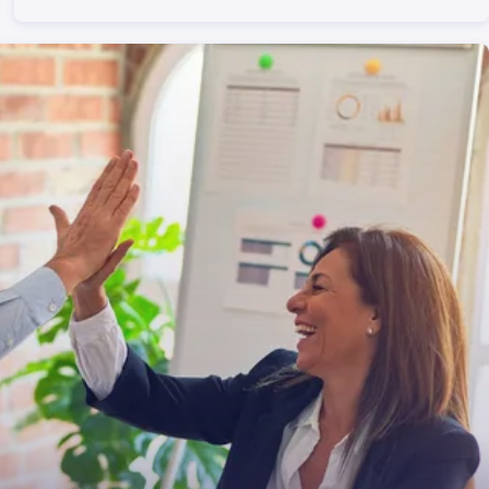
mail, które można wykorzystać do wysyłania
próśb o usunięcie treści DMCA ze stron
internetowych, na których znaleziono obrazy.
Czytaj dalej, aby dowiedzieć się, jak usunąć swoje
zdjęcia z dowolnej strony internetowej z pomocą
Asystenta DMCA na lenso.ai.