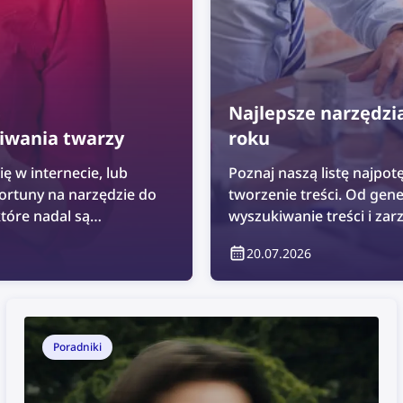
Najlepsze narzędzia
kiwania twarzy
roku
ę w internecie, lub
Poznaj naszą listę najpot
fortuny na narzędzie do
tworzenie treści. Od gen
które nadal są
wyszukiwanie treści i za
znacznie ułatwić pracę 
20.07.2026
znajdziesz pełną listę na
tworzenia treści dla spe
Poradniki