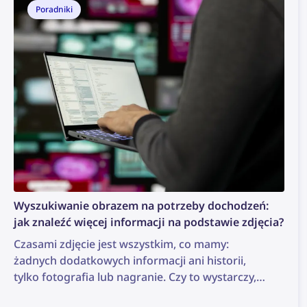
Poradniki
Wyszukiwanie obrazem na potrzeby dochodzeń:
jak znaleźć więcej informacji na podstawie zdjęcia?
Czasami zdjęcie jest wszystkim, co mamy:
żadnych dodatkowych informacji ani historii,
tylko fotografia lub nagranie. Czy to wystarczy,
aby rozpocząć dochodzenie? Może nie jest to