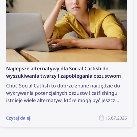
Najlepsze alternatywy dla Social Catfish do
wyszukiwania twarzy i zapobiegania oszustwom
Choć Social Catfish to dobrze znane narzędzie do
wykrywania potencjalnych oszustw i catfishingu,
istnieje wiele alternatyw, które mogą być jeszcze
skuteczniejsze. Sprawdź najlepsze alternatywy
dla Social Catfish do wyszukiwania twarzy i
Czytaj dalej
15.07.2026
zapobiegania oszustwom.