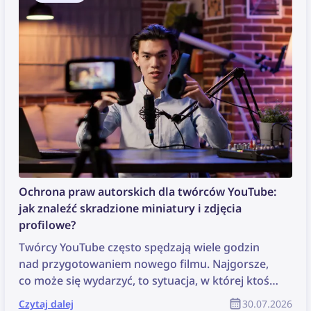
Ochrona praw autorskich dla twórców YouTube:
jak znaleźć skradzione miniatury i zdjęcia
profilowe?
Twórcy YouTube często spędzają wiele godzin
nad przygotowaniem nowego filmu. Najgorsze,
co może się wydarzyć, to sytuacja, w której ktoś
po prostu ukradnie ich treści, wykorzysta je bez
Czytaj dalej
30.07.2026