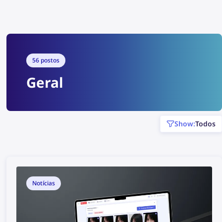
sites onde as imagens foram encontradas.
Continue lendo para saber como remover suas
imagens de qualquer site com a ajuda do
Assistente DMCA do lenso.ai.
56 postos
Geral
show:
Todos
Notícias