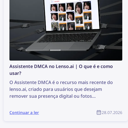
Assistente DMCA no Lenso.ai | O que é e como
usar?
O Assistente DMCA é o recurso mais recente do
lenso.ai, criado para usuários que desejam
remover sua presença digital ou fotos
protegidas por direitos autorais de forma mais
fácil e rápida. A ferramenta gera e-mails prontos
Continuar a ler
28.07.2026
para copiar e colar, que podem ser usados para
solicitar a remoção de conteúdo por DMCA em