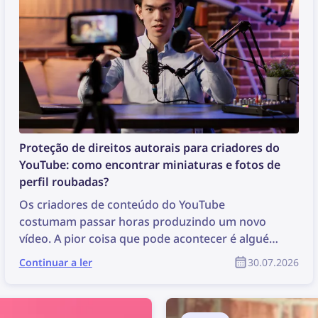
Proteção de direitos autorais para criadores do
YouTube: como encontrar miniaturas e fotos de
perfil roubadas?
Os criadores de conteúdo do YouTube
costumam passar horas produzindo um novo
vídeo. A pior coisa que pode acontecer é alguém
simplesmente roubar esse conteúdo, reutilizá-lo
Continuar a ler
30.07.2026
sem autorização e o criador não receber
nenhum reconhecimento pelo seu trabalho.
Como encontrar conteúdo roubado e proteger