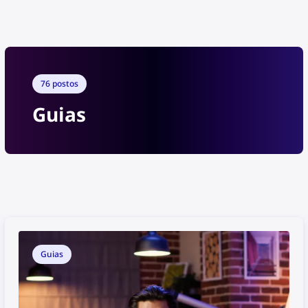
Como encontrar conteúdo roubado e proteger
seus direitos autorais como parte da
comunidade do YouTube?
76 postos
Guias
Guias