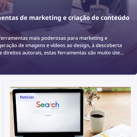
entas de marketing e criação de conteúdo
s ferramentas mais poderosas para marketing e
geração de imagens e vídeos ao design, à descoberta
 direitos autorais, estas ferramentas são muito úteis
marketing. Este artigo apresenta uma lista completa
s de marketing e criação de conteúdo para
ng e designers de produtos.
Notícias