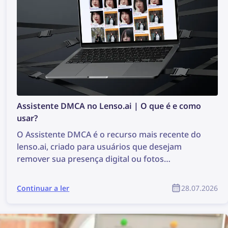
Assistente DMCA no Lenso.ai | O que é e como
usar?
O Assistente DMCA é o recurso mais recente do
lenso.ai, criado para usuários que desejam
remover sua presença digital ou fotos
protegidas por direitos autorais de forma mais
fácil e rápida. A ferramenta gera e-mails prontos
Continuar a ler
28.07.2026
para copiar e colar, que podem ser usados para
solicitar a remoção de conteúdo por DMCA em
sites onde as imagens foram encontradas.