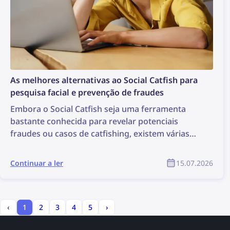
As melhores alternativas ao Social Catfish para
pesquisa facial e prevenção de fraudes
Embora o Social Catfish seja uma ferramenta
bastante conhecida para revelar potenciais
fraudes ou casos de catfishing, existem várias
alternativas que podem ser ainda mais eficazes.
Conheça as melhores alternativas ao Social
Continuar a ler
15.07.2026
Catfish para pesquisa facial e prevenção de
fraudes.
‹
1
2
3
4
5
›