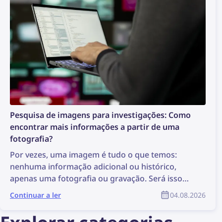
Pesquisa de imagens para investigações: Como
encontrar mais informações a partir de uma
fotografia?
Por vezes, uma imagem é tudo o que temos:
nenhuma informação adicional ou histórico,
apenas uma fotografia ou gravação. Será isso
suficiente para iniciar uma investigação? Pode
Continuar a ler
04.08.2026
não ser a situação ideal, mas é suficiente para
realizar uma pesquisa de imagens, que pode