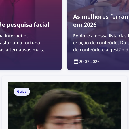
As melhores ferram
e pesquisa facial
em 2026
na internet ou
Explore a nossa lista da
gastar uma fortuna
criação de conteúdo. Da 
s alternativas mais
de conteúdo e à gestão de
para qualquer equipa de 
20.07.2026
das melhores ferramenta
profissionais de marketi
Guias