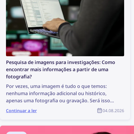
Pesquisa de imagens para investigações: Como
encontrar mais informações a partir de uma
fotografia?
Por vezes, uma imagem é tudo o que temos:
nenhuma informação adicional ou histórico,
apenas uma fotografia ou gravação. Será isso
suficiente para iniciar uma investigação? Pode
Continuar a ler
04.08.2026
não ser a situação ideal, mas é suficiente para
realizar uma pesquisa de imagens, que pode
revelar informações valiosas e apoiar a