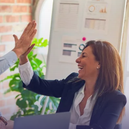
Continue lendo para saber como remover suas
imagens de qualquer site com a ajuda do
Assistente DMCA do lenso.ai.