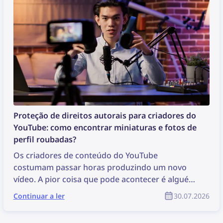
Proteção de direitos autorais para criadores do
YouTube: como encontrar miniaturas e fotos de
perfil roubadas?
Os criadores de conteúdo do YouTube
costumam passar horas produzindo um novo
vídeo. A pior coisa que pode acontecer é alguém
simplesmente roubar esse conteúdo, reutilizá-lo
Continuar a ler
30.07.2026
sem autorização e o criador não receber
nenhum reconhecimento pelo seu trabalho.