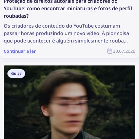
Proteção de direitos autorais para criadores do
YouTube: como encontrar miniaturas e fotos de perfil
roubadas?
Os criadores de conteúdo do YouTube costumam
passar horas produzindo um novo vídeo. A pior coisa
que pode acontecer é alguém simplesmente roubar
esse conteúdo, reutilizá-lo sem autorização e o
Continuar a ler
30.07.2026
criador não receber nenhum reconhecimento pelo
seu trabalho. Como encontrar conteúdo roubado e
proteger seus direitos autorais como parte da
Guias
comunidade do YouTube?