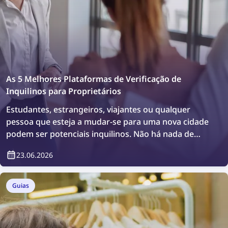
As 5 Melhores Plataformas de Verificação de
Inquilinos para Proprietários
Estudantes, estrangeiros, viajantes ou qualquer
pessoa que esteja a mudar-se para uma nova cidade
podem ser potenciais inquilinos. Não há nada de
errado em querer fazer uma verificação adicional ou
23.06.2026
simplesmente confirmar quem irá viver no seu
imóvel. Como fazer isso? De forma simples,
utilizando plataformas de verificação de inquilinos.
Guias