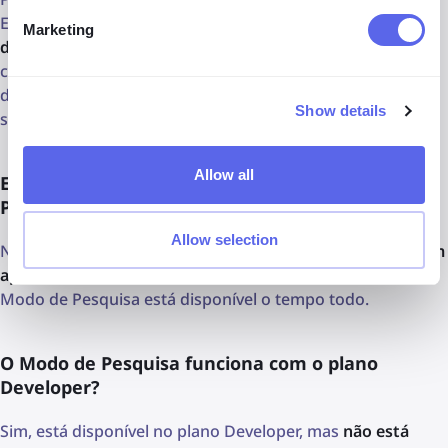
Em seguida, faça upload de uma imagem e inicie o
Modo
Marketing
de Pesquisa
em
“Todos”
(que exibirá resultados das
categorias Pessoas, Duplicados ou qualquer categoria
disponível) ou escolha uma categoria específica e, em
Show details
seguida, inicie o Modo de Pesquisa.
Allow all
Existe algum limite para pesquisas no Modo de
Pesquisa?
Allow selection
No plano de assinatura Professional,
os limites se aplicam
apenas ao número de desbloqueios e alertas
. O próprio
Modo de Pesquisa está disponível o tempo todo.
O Modo de Pesquisa funciona com o plano
Developer?
Sim, está disponível no plano Developer, mas
não está