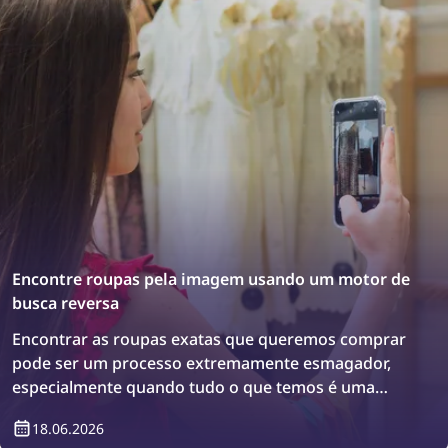
Encontre roupas pela imagem usando um motor de
busca reversa
Encontrar as roupas exatas que queremos comprar
pode ser um processo extremamente esmagador,
especialmente quando tudo o que temos é uma
imagem do item. No entanto, há uma solução:
18.06.2026
motores de busca reversa! Descubra como