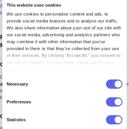
API de pesquisa de imagens do lenso
e gerenciar
This website uses cookies
solicitações diretamente a partir do seu sistema.
We use cookies to personalise content and ads, to
provide social media features and to analyse our traffic.
We also share information about your use of our site with
our social media, advertising and analytics partners who
Pesquisa reversa de imagens avançada com
may combine it with other information that you’ve
Modo de Pesquisa – FAQ
provided to them or that they’ve collected from your use
of their services. By clicking "Accept All," you consent to
our use of cookies. To learn more, check our
Privacy
O que é o Modo de Pesquisa no lenso.ai?
Policy
.
O Modo de Pesquisa é basicamente
uma pesquisa
Consent
avançada de imagens
que pode encontrar mais resultados
Necessary
Selection
nas categorias
Pessoas
e
Duplicados
no lenso.ai. Pode
fornecer
até 10.000 resultados
.
Preferences
Como iniciar o Modo de Pesquisa?
Statistics
Primeiro, você precisa adquirir um plano PRO no lenso.ai.