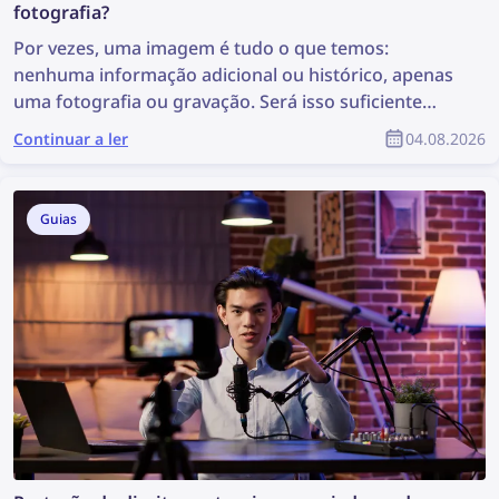
fotografia?
Por vezes, uma imagem é tudo o que temos:
nenhuma informação adicional ou histórico, apenas
uma fotografia ou gravação. Será isso suficiente
para iniciar uma investigação? Pode não ser a
Continuar a ler
04.08.2026
situação ideal, mas é suficiente para realizar uma
pesquisa de imagens, que pode revelar informações
valiosas e apoiar a investigação. Então, como pode
Guias
encontrar mais informações a partir de uma
fotografia?