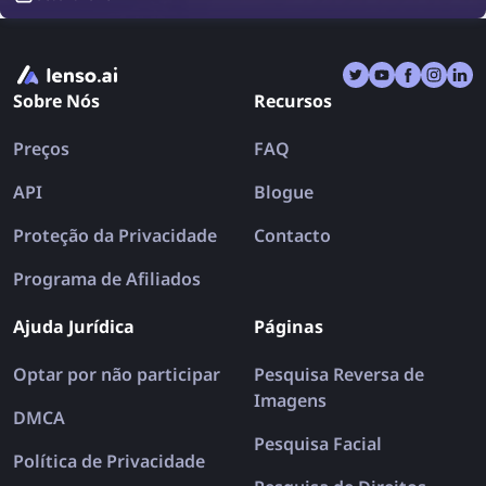
resultado, pode regressar das férias ainda mais
frustrado do que antes. Descubra como a pesquisa
reversa de imagens pode salvar as suas férias de
uma vez por todas!
Sobre Nós
Recursos
Preços
FAQ
API
Blogue
Proteção da Privacidade
Contacto
Programa de Afiliados
Ajuda Jurídica
Páginas
Optar por não participar
Pesquisa Reversa de
Imagens
DMCA
Pesquisa Facial
Política de Privacidade