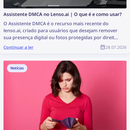
Assistente DMCA no Lenso.ai | O que é e como usar?
O Assistente DMCA é o recurso mais recente do
lenso.ai, criado para usuários que desejam remover
sua presença digital ou fotos protegidas por direitos
autorais de forma mais fácil e rápida. A ferramenta
Continuar a ler
28.07.2026
gera e-mails prontos para copiar e colar, que podem
ser usados para solicitar a remoção de conteúdo por
DMCA em sites onde as imagens foram encontradas.
Notícias
Continue lendo para saber como remover suas
imagens de qualquer site com a ajuda do Assistente
DMCA do lenso.ai.