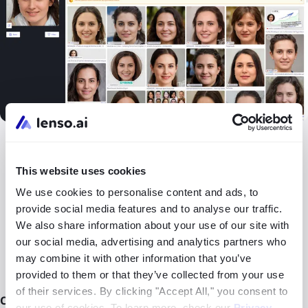
Nenhum resultado
—embora a maioria das pessoas
tenha alguma presença online, não encontrar fotos não
This website uses cookies
é necessariamente um sinal de alerta. Procure outros
sinais de advertência.
We use cookies to personalise content and ads, to
provide social media features and to analyse our traffic.
Resultados com o mesmo rosto, mas nomes ou
We also share information about your use of our site with
locais diferentes
—isso pode indicar que a imagem foi
our social media, advertising and analytics partners who
roubada ou que a pessoa mentiu sobre sua identidade.
may combine it with other information that you’ve
provided to them or that they’ve collected from your use
of their services. By clicking "Accept All," you consent to
Como Confirmar se É a Mesma Pessoa:
our use of cookies. To learn more, check our
Privacy