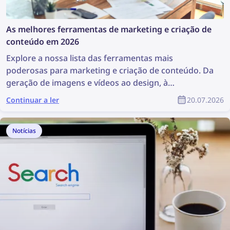
As melhores ferramentas de marketing e criação de
conteúdo em 2026
Explore a nossa lista das ferramentas mais
poderosas para marketing e criação de conteúdo. Da
geração de imagens e vídeos ao design, à
descoberta de conteúdo e à gestão de direitos
Continuar a ler
20.07.2026
autorais, estas ferramentas são muito úteis para
qualquer equipa de marketing. Este artigo apresenta
uma lista completa das melhores ferramentas de
Notícias
marketing e criação de conteúdo para profissionais
de marketing e designers de produtos.