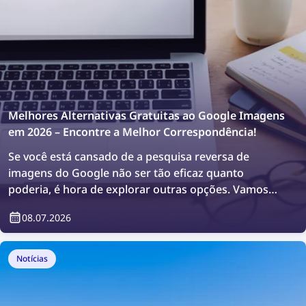
Melhores Alternativas Gratuitas ao Google Imagens
em 2026 – Encontre a Melhor Correspondência!
Se você está cansado de a pesquisa reversa de
imagens do Google não ser tão eficaz quanto
poderia, é hora de explorar outras opções. Vamos
encontrar a correspondência perfeita com as
08.07.2026
melhores ferramentas gratuitas de pesquisa de
imagens em 2026!
Notícias