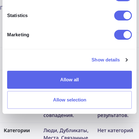
Посмотрите, почему lenso.ai лучше PimEyes:
Statistics
Marketing
Функция
Lenso.ai
PimEyes
Цена
От 19,99 USD/в
От 29,99 USD/в
Show details
месяц
месяц
Индекс
Постоянно
Широкий
Allow all
поиска по
обновляется,
набор
лицу
предоставляя
изображений,
более новые и
но меньше
Allow selection
точные
новых
совпадения.
результатов.
Категории
Люди, Дубликаты,
Нет категорий
Места, Связанные,