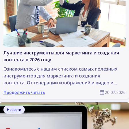
Лучшие инструменты для маркетинга и создания
контента в 2026 году
Ознакомьтесь с нашим списком самых полезных
инструментов для маркетинга и создания
контента. От генерации изображений и видео и
дизайна до поиска контента и защиты авторских
Продолжить читать
20.07.2026
прав — эти инструменты могут значительно
облегчить работу любой маркетинговой
команды. В этой статье представлен полный
Новости
список лучших инструментов для маркетологов и
продуктовых дизайнеров.