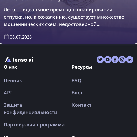
Лето — идеальное время для планирования
отпуска, но, к сожалению, существует множество
мошеннических схем, недостоверной
информации и поддельных отзывов, которые
06.07.2026
могут сбить вас с пути. В результате вы можете
вернуться из отпуска ещё более
разочарованными, чем были до поездки.
Давайте разберёмся, как обратный поиск по
О нас
Ресурсы
изображению может раз и навсегда спасти ваш
отпуск!
Ценник
FAQ
API
Блог
Защита
Контакт
конфиденциальности
Партнёрская программа