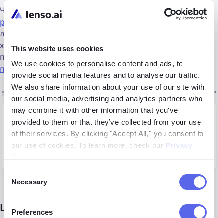
Чтобы сделать процесс ещё проще, используйте
расширение для Chrome
, чтобы запускать поиск по
лицу на любом сайте в один клик. Кроме того, если вы
хотите интегрировать инструмент в ваш рабочий
This website uses cookies
процесс или продукт, вы можете использовать
API для
We use cookies to personalise content and ads, to
поиска по лицу
.
provide social media features and to analyse our traffic.
We also share information about your use of our site with
our social media, advertising and analytics partners who
may combine it with other information that you’ve
provided to them or that they’ve collected from your use
of their services. By clicking "Accept All," you consent to
our use of cookies. To learn more, check our
Privacy
Policy
.
Consent
Necessary
Selection
Lenso.ai vs PimEyes — сравнение
Preferences