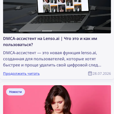
DMCA-ассистент на Lenso.ai | Что это и как им
пользоваться?
DMCA-ассистент — это новая функция lenso.ai,
созданная для пользователей, которые хотят
быстрее и проще удалить свой цифровой след
или фотографии, защищённые авторским
Продолжить читать
28.07.2026
правом. Инструмент создаёт готовые к
копированию письма, которые можно
использовать для отправки запросов на удаление
Новости
контента по DMCA сайтам, где были найдены
изображения. Продолжайте читать, чтобы узнать,
как удалить свои изображения с любого сайта с
помощью DMCA-ассистента lenso.ai.