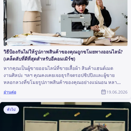
วิธีป้องกันไม่ให้รูปภาพสินค้าของคุณถูกขโมยทางออนไลน์?
(เคล็ดลับที่ดีที่สุดสำหรับอีคอมเมิร์ซ)
หากคุณเป็นผู้ขายออนไลน์ที่ขายเสื้อผ้า สินค้าแฮนด์เมด
งานศิลปะ ฯลฯ คุณคงเคยเจอธุรกิจดรอปชิปปิงและผู้ขาย
หลอกลวงที่ขโมยรูปภาพสินค้าของคุณอย่างแน่นอน หลาย
ครั้งดูเหมือนเป็นไปไม่ได้ที่จะตามหาผู้ขายหลอกลวงทั้งหมด
อ่านต่อ
19.06.2026
และลบรูปภาพเหล่านั้นออก แต่ความท้าทายนี้ไม่ได้ใหญ่
เท่าที่ดูเหมือน — ด้วยเทคโนโลยีการค้นหาภาพย้อนกลับ
การค้นหาการละเมิดลิขสิทธิ์ออนไลน์และป้องกันการ
ทั่วไป
ละเมิดเหล่านั้นจึงง่ายกว่าที่เคย บทความนี้อธิบายว่าคุณ
สามารถค้นหาและลบรูปภาพที่ถูกขโมยออกจาก