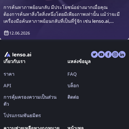
การค้นหาภาพย้อนกลับ มีประโยชน์อย่างมากเมื่อคุณ
ต้องการค้นหาสิ่งใดสิ่งหนึ่งโดยมีเพียงภาพเท่านั้น แม้ว่าจะมี
เครื่องมือค้นหาภาพย้อนกลับที่เป็นที่รู้จัก เช่น lenso.ai,
TinEye และ Copyseeker แต่ก็ยังมีแอปที่รวมเครื่องมือ
12.06.2026
ค้นหาหลายตัวไว้ในที่เดียว มาดูแอปค้นหาภาพย้อนกลับที่ดี
ที่สุดสำหรับ iPhone และ Android ในปี 2026 กันเถอะ
เกี่ยวกับเรา
แหล่งข้อมูล
ราคา
FAQ
API
บล็อก
การคุ้มครองความเป็นส่วน
ติดต่อ
ตัว
โปรแกรมพันธมิตร
ความช่วยเหลือทางกฎหมาย
หน้าเพจ