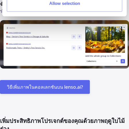
Allow selection
จำไว้!
คุณสามารถบันทึกแรงบันดาลใจทั้งหมดของภาพฤดูใบไม้
ร่วงลงในคอลเลกชันบน
lenso.ai
คุณเพียงแค่ต้อง
สร้างบัญชี.
วิธีเพิ่มภาพในคอลเลกชันบน lenso.ai?
เพิ่มประสิทธิภาพโปรเจกต์ของคุณด้วยภาพฤดูใบไม้
ร่วง