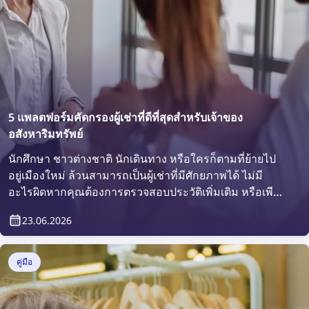
5 แพลตฟอร์มคัดกรองผู้เช่าที่ดีที่สุดสำหรับเจ้าของ
อสังหาริมทรัพย์
นักศึกษา ชาวต่างชาติ นักเดินทาง หรือใครก็ตามที่ย้ายไป
อยู่เมืองใหม่ ล้วนสามารถเป็นผู้เช่าที่มีศักยภาพได้ ไม่มี
อะไรผิดหากคุณต้องการตรวจสอบประวัติเพิ่มเติม หรือเพียง
แค่ต้องการยืนยันว่าใครจะเข้ามาอาศัยอยู่ในทรัพย์สินของ
23.06.2026
คุณ แล้วจะทำได้อย่างไร? คำตอบคือทำได้ง่าย ๆ ด้วย
แพลตฟอร์มคัดกรองผู้เช่า
คู่มือ