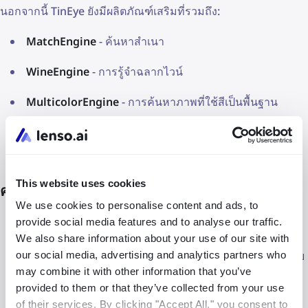
นอกจากนี้ TinEye ยังมีผลิตภัณฑ์เสริมที่รวมถึง:
MatchEngine
- ค้นหาสำเนา
WineEngine
- การรู้จำฉลากไวน์
MulticolorEngine
- การค้นหาภาพที่ใช้สีเป็นพื้นฐาน
ส่วนขยายเบราว์เซอร์
This website uses cookies
ความแตกต่างหลักระหว่าง lenso.ai และ TinEye
We use cookies to personalise content and ads, to
ฟังก์ชัน
: TinEye มุ่งเน้นไปที่การหาที่ที่ภาพที่ตรงหรือคล้าย
provide social media features and to analyse our traffic.
กันปรากฏออนไลน์ ในขณะที่
lenso.ai
ให้การวิเคราะห์ภาพ
We also share information about your use of our site with
อย่างละเอียดพร้อมกับความสามารถในการค้นหาภาพย้อนกลับ
our social media, advertising and analytics partners who
may combine it with other information that you’ve
เทคโนโลยี
: TinEye ใช้การรู้จำภาพเพียงเพื่อจับคู่ภาพ ใน
provided to them or that they’ve collected from your use
ขณะที่
lenso.ai
ใช้ AI เพื่อให้บริบทเพิ่มเติมเกี่ยวกับภาพและ
of their services. By clicking "Accept All," you consent to