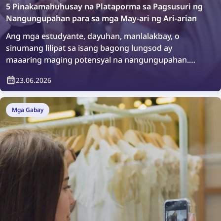
5 Pinakamahuhusay na Plataporma sa Pagsusuri ng
Nangungupahan para sa mga May-ari ng Ari-arian
Ang mga estudyante, dayuhan, manlalakbay, o
sinumang lilipat sa isang bagong lungsod ay
maaaring maging potensyal na nangungupahan.
Walang masama sa pagnanais na magsagawa ng
23.06.2026
karagdagang pagsusuri o simpleng tiyakin kung sino
ang maninirahan sa iyong ari-arian. Paano ito
gagawin? Madali lamang, sa pamamagitan ng mga
Mga Gabay
plataporma sa pagsusuri ng nangungupahan.