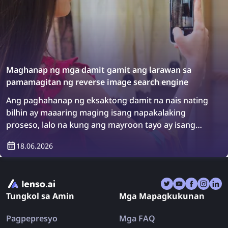
Maghanap ng mga damit gamit ang larawan sa
pamamagitan ng reverse image search engine
Ang paghahanap ng eksaktong damit na nais nating
bilhin ay maaaring maging isang napakalaking
proseso, lalo na kung ang mayroon tayo ay isang
larawan ng item. Gayunpaman, may solusyon: ang
18.06.2026
mga reverse image search engine! Tuklasin kung
paano maghanap ng mga damit gamit ang reverse
image search.
Tungkol sa Amin
Mga Mapagkukunan
Pagpepresyo
Mga FAQ