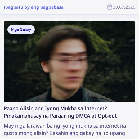
mangyari ay kapag may nagnakaw ng kanilang
Ipagpatuloy ang pagbabasa
30.07.2026
nilalaman, ginamit ito nang walang pahintulot, at
hindi man lang nabigyan ng pagkilala ang tunay na
may-akda. Paano mo mahahanap ang ninakaw na
Mga Gabay
nilalaman at mapoprotektahan ang iyong copyright
bilang bahagi ng komunidad ng YouTube?
Paano Alisin ang Iyong Mukha sa Internet?
Pinakamahusay na Paraan ng DMCA at Opt-out
May mga larawan ba ng iyong mukha sa internet na
gusto mong alisin? Basahin ang gabay na ito upang