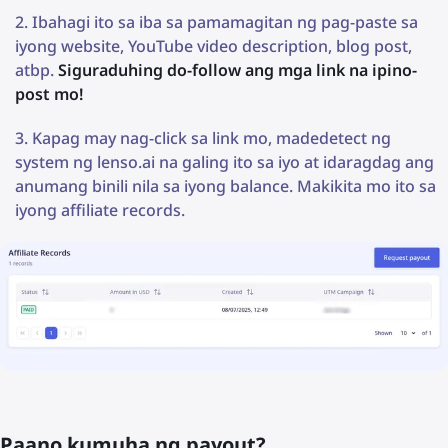
Ibahagi ito sa iba sa pamamagitan ng pag-paste sa
iyong website, YouTube video description, blog post,
atbp.
Siguraduhing do-follow ang mga link na ipino-
post mo!
Kapag may nag-click sa link mo, madedetect ng
system ng lenso.ai na galing ito sa iyo at idaragdag ang
anumang binili nila sa iyong balance. Makikita mo ito sa
iyong affiliate records.
Paano kumuha ng payout?