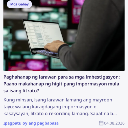
Mga Gabay
Paghahanap ng larawan para sa mga imbestigasyon:
Paano makahanap ng higit pang impormasyon mula
sa isang litrato?
Kung minsan, isang larawan lamang ang mayroon
tayo: walang karagdagang impormasyon o
kasaysayan, litrato o rekording lamang. Sapat na ba
iyon upang magsimula ng imbestigasyon? Maaaring
Ipagpatuloy ang pagbabasa
04.08.2026
hindi ito ang pinakamainam na sitwasyon, ngunit