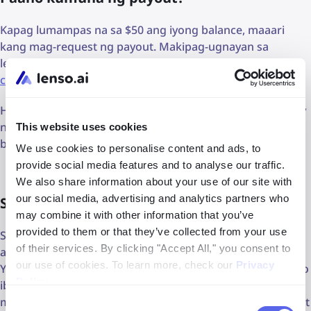
Kapag lumampas na sa $50 ang iyong balance, maaari
kang mag-request ng payout. Makipag-ugnayan sa
lenso.ai gamit ang
contact form
o mag-email sa
contact@lenso.ai
.
Hihilingin naming magpadala ka ng invoice at kapag ito ay
naaprubahan, ipapadala namin ang pera diretso sa iyong
This website uses cookies
bank account.
We use cookies to personalise content and ads, to
provide social media features and to analyse our traffic.
We also share information about your use of our site with
our social media, advertising and analytics partners who
Sino ang pwedeng maging affiliate?
may combine it with other information that you’ve
provided to them or that they’ve collected from your use
Sinumang nasa edad 18 pataas ay maaaring sumali sa
of their services. By clicking "Accept All," you consent to
affiliate program. Kung meron kang blog, website,
our use of cookies. To learn more, check our
Privacy
YouTube channel, social media account, email newsletter, o
Policy
.
iba pang platform na gustong pag-share-an ng link,
maaari kang sumali. Basta’t sumusunod ang iyong content
Consent