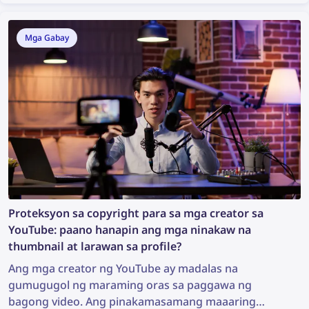
sapat na ito upang magsagawa ng paghahanap ng
larawan na maaaring makatuklas ng mahalagang
Mga Gabay
impormasyon at makatulong sa imbestigasyon.
Kaya, paano ka makakahanap ng higit pang
impormasyon mula sa isang litrato?
Proteksyon sa copyright para sa mga creator sa
YouTube: paano hanapin ang mga ninakaw na
thumbnail at larawan sa profile?
Ang mga creator ng YouTube ay madalas na
gumugugol ng maraming oras sa paggawa ng
bagong video. Ang pinakamasamang maaaring