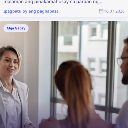
malaman ang pinakamahusay na paraan ng
paghahanap at pagbura ng iyong mga larawan
Ipagpatuloy ang pagbabasa
10.07.2026
online!
Mga Gabay