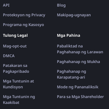
API
Blog
Proteksyon ng Privacy
Makipag-ugnayan
Programa ng Kasosyo
Tulong Legal
Mga Pahina
Mag-opt-out
Pabaliktad na
Paghahanap ng Larawan
DMCA
Paghahanap ng Mukha
Patakaran sa
Pagkapribado
Paghahanap ng
Karapatang-ari
Mga Tuntunin at
Kundisyon
Mode ng Pananaliksik
Mga Tuntunin ng
Para sa Mga Shareholder
Kaakibat