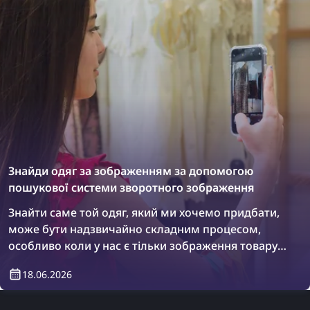
Знайди одяг за зображенням за допомогою
пошукової системи зворотного зображення
Знайти саме той одяг, який ми хочемо придбати,
може бути надзвичайно складним процесом,
особливо коли у нас є тільки зображення товару.
Однак є рішення: пошукові системи зворотного
18.06.2026
зображення! Дізнайтеся, як знайти одяг,
використовуючи зворотний пошук зображення.