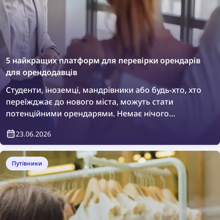
5 найкращих платформ для перевірки орендарів
для орендодавців
Студенти, іноземці, мандрівники або будь-хто, хто
переїжджає до нового міста, можуть стати
потенційними орендарями. Немає нічого
поганого в тому, щоб провести додаткову
23.06.2026
перевірку або просто переконатися, хто саме
житиме у вашій нерухомості. Як це зробити?
Легко — за допомогою платформ для перевірки
Путівники
орендарів.