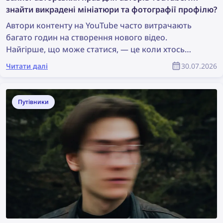
знайти викрадені мініатюри та фотографії профілю?
Автори контенту на YouTube часто витрачають
багато годин на створення нового відео.
Найгірше, що може статися, — це коли хтось
просто краде їхній контент, використовує його без
Читати далі
30.07.2026
дозволу, а справжній автор не отримує жодного
визнання. Як знайти викрадений контент і
захистити свої авторські права як учасник
Путівники
спільноти YouTube?