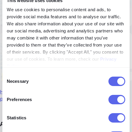
This website uses cookies
We use cookies to personalise content and ads, to
provide social media features and to analyse our traffic.
We also share information about your use of our site with
our social media, advertising and analytics partners who
may combine it with other information that you’ve
provided to them or that they’ve collected from your use
of their services. By clicking "Accept All," you consent to
our use of cookies. To learn more, check our
Privacy
Policy
.
Consent
Necessary
Selection
Найкращий інструмент для пошуку облич з ШІ та
розпізнавання облич – lenso.ai
Preferences
Statistics
Альтернативи lenso.ai