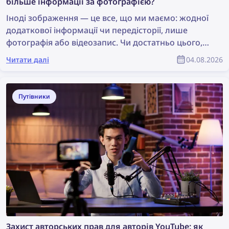
більше інформації за фотографією?
Іноді зображення — це все, що ми маємо: жодної
додаткової інформації чи передісторії, лише
фотографія або відеозапис. Чи достатньо цього,
щоб розпочати розслідування? Можливо, це не
Читати далі
04.08.2026
ідеальна ситуація, але цього достатньо для
виконання пошуку за зображенням, який може
допомогти знайти цінну інформацію та сприяти
Путівники
розслідуванню. Отже, як знайти більше
інформації за фотографією?
Захист авторських прав для авторів YouTube: як