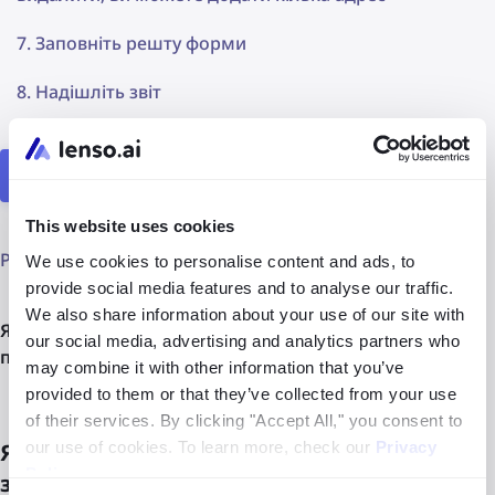
Заповніть решту форми
Надішліть звіт
Форма DMCA/DSA
This website uses cookies
Результати будуть видалені з індексу lenso.
We use cookies to personalise content and ads, to
provide social media features and to analyse our traffic.
We also share information about your use of our site with
Якщо у вас виникають проблеми з формою DMCA,
our social media, advertising and analytics partners who
перегляньте навчальний посібник нижче:
may combine it with other information that you’ve
provided to them or that they’ve collected from your use
of their services. By clicking "Accept All," you consent to
our use of cookies. To learn more, check our
Privacy
Як надіслати форму Запит на видалення
Policy
.
зображення?