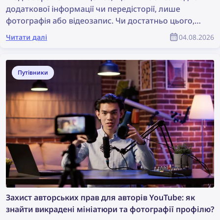
додаткової інформації чи передісторії, лише
фотографія або відеозапис. Чи достатньо цього,
щоб розпочати розслідування? Можливо, це не
Читати далі
04.08.2026
ідеальна ситуація, але цього достатньо для
виконання пошуку за зображенням, який може
допомогти знайти цінну інформацію та сприяти
Путівники
розслідуванню. Отже, як знайти більше
інформації за фотографією?
Захист авторських прав для авторів YouTube: як
знайти викрадені мініатюри та фотографії профілю?