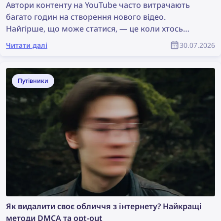
Автори контенту на YouTube часто витрачають
багато годин на створення нового відео.
Найгірше, що може статися, — це коли хтось
просто краде їхній контент, використовує його без
Читати далі
30.07.2026
дозволу, а справжній автор не отримує жодного
визнання. Як знайти викрадений контент і
захистити свої авторські права як учасник
Путівники
спільноти YouTube?
Як видалити своє обличчя з інтернету? Найкращі
методи DMCA та opt-out