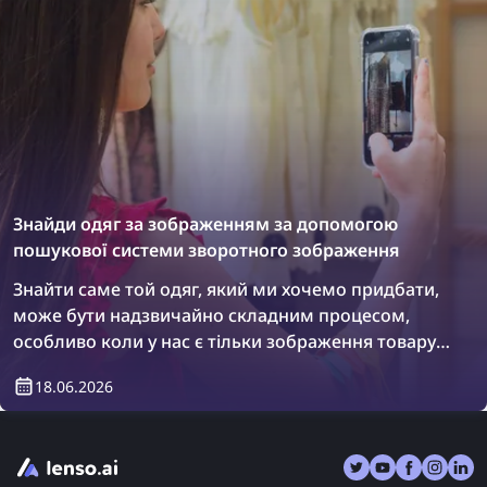
Знайди одяг за зображенням за допомогою
пошукової системи зворотного зображення
Знайти саме той одяг, який ми хочемо придбати,
може бути надзвичайно складним процесом,
особливо коли у нас є тільки зображення товару.
Однак є рішення: пошукові системи зворотного
18.06.2026
зображення! Дізнайтеся, як знайти одяг,
використовуючи зворотний пошук зображення.