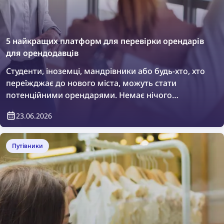
5 найкращих платформ для перевірки орендарів
для орендодавців
Студенти, іноземці, мандрівники або будь-хто, хто
переїжджає до нового міста, можуть стати
потенційними орендарями. Немає нічого
поганого в тому, щоб провести додаткову
23.06.2026
перевірку або просто переконатися, хто саме
житиме у вашій нерухомості. Як це зробити?
Легко — за допомогою платформ для перевірки
Путівники
орендарів.