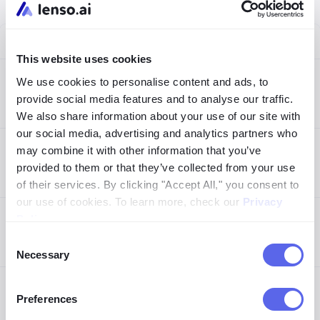
工具
最佳用途
价格
This website uses cookies
Lenso.ai
快速且高精度的面部
免费搜索 + 从
We use cookies to personalise content and ads, to
搜索，拥有庞大索引
$19.99/月起
provide social media features and to analyse our traffic.
和强隐私功能
We also share information about your use of our site with
our social media, advertising and analytics partners who
PimEyes
专业反向面部搜索，
每次搜索 $14.99
may combine it with other information that you’ve
带警报和深入结果分
或每月 $29.99 起
provided to them or that they’ve collected from your use
析
of their services. By clicking "Accept All," you consent to
our use of cookies. To learn more, check our
Privacy
FaceCheck.ID
面部搜索，覆盖强大
基于积分（来自
Policy
.
的社交媒体网络并提
付费包）；仅接
Consent
供身份风险警告
受加密货币支付
Necessary
Selection
Google
免费且广泛的图像搜
免费
Preferences
Images /
索，适合视觉相似
Google Lens
度，不适合身份匹配