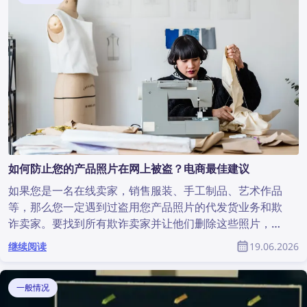
如何防止您的产品照片在网上被盗？电商最佳建议
如果您是一名在线卖家，销售服装、手工制品、艺术作品
等，那么您一定遇到过盗用您产品照片的代发货业务和欺
诈卖家。要找到所有欺诈卖家并让他们删除这些照片，常
常看起来几乎不可能。但这并没有看起来那么困难——借
继续阅读
19.06.2026
助反向图片搜索技术，发现网络上的版权侵权并加以防范
比以往任何时候都更容易。本文将介绍如何通过反向图片
搜索和正确的删除请求，只需几个简单步骤即可在互联网
一般情况
上找到并移除被盗图片。