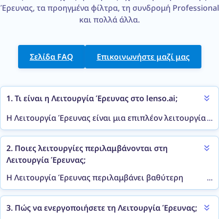
Έρευνας, τα προηγμένα φίλτρα, τη συνδρομή Professional
και πολλά άλλα.
Σελίδα FAQ
Επικοινωνήστε μαζί μας
1. Τι είναι η Λειτουργία Έρευνας στο lenso.ai;
Η Λειτουργία Έρευνας είναι μια επιπλέον λειτουργία
...
αναζήτησης στο lenso.ai που βρίσκει 10 φορές
περισσότερα αποτελέσματα από την κανονική
2. Ποιες λειτουργίες περιλαμβάνονται στη
αναζήτηση. Εμβαθύνει περισσότερο στο ευρετήριο
Λειτουργία Έρευνας;
του lenso.ai και επιστρέφει περισσότερα
αποτελέσματα για τις κατηγορίες Άνθρωποι και
Η Λειτουργία Έρευνας περιλαμβάνει βαθύτερη
...
Διπλότυπα. Είναι χρήσιμη όταν αναζητάτε λιγότερο
αναζήτηση για τις κατηγορίες Άνθρωποι και
δημοφιλείς εικόνες.
Διπλότυπα, η οποία εμφανίζει 10 φορές
3. Πώς να ενεργοποιήσετε τη Λειτουργία Έρευνας;
περισσότερες σελίδες αποτελεσμάτων, φτάνοντας