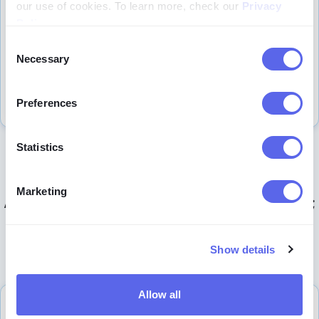
our use of cookies. To learn more, check our
Privacy
Policy
.
Consent
Necessary
Selection
Preferences
Statistics
Κάντε τη σωστή επιλογή
Marketing
Λειτουργία Έρευνας ή κανονική αναζήτηση;
Συγκρίνετε τη Λειτουργία Έρευνας με την Κανονική
Αναζήτηση πριν από την αναβάθμιση
Show details
Allow all
Premium
Κανονική
Λειτουργία
χαρακτηριστικά
αναζήτηση
Έρευνας