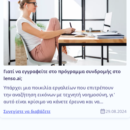
κινητό ή τον υπολογιστή σας.
Γιατί να εγγραφείτε στο πρόγραμμα συνδρομής στο
lenso.ai;
Υπάρχει μια ποικιλία εργαλείων που επιτρέπουν
την αναζήτηση εικόνων με τεχνητή νοημοσύνη, γι'
αυτό είναι κρίσιμο να κάνετε έρευνα και να
επιλέξετε το εργαλείο που ταιριάζει καλύτερα στις
Συνεχίστε να διαβάζετε
29.08.2024
ανάγκες και τους στόχους σας. Παρακάτω θα
εξερευνήσετε τα κύρια χαρακτηριστικά και θα
μάθετε γιατί θα πρέπει να εγγραφείτε στο