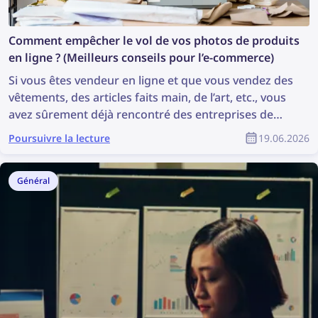
Comment empêcher le vol de vos photos de produits
en ligne ? (Meilleurs conseils pour l’e-commerce)
Si vous êtes vendeur en ligne et que vous vendez des
vêtements, des articles faits main, de l’art, etc., vous
avez sûrement déjà rencontré des entreprises de
dropshipping et des vendeurs frauduleux qui volent
Poursuivre la lecture
19.06.2026
vos photos de produits. Il semble souvent impossible
de retrouver tous les vendeurs frauduleux et de faire
supprimer ces photos. Mais ce n’est pas un défi aussi
Général
difficile qu’il n’y paraît : grâce à la technologie de
recherche d’image inversée, il est plus facile que
jamais de trouver les violations de droits d’auteur en
ligne et de les prévenir. Cet article explique comment
trouver et supprimer des images volées sur Internet
en quelques étapes simples, à l’aide de la recherche
d’image inversée et de demandes de retrait