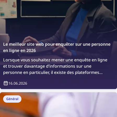
appropriées.
Le meilleur site web pour enquêter sur une personne
en ligne en 2026
Lorsque vous souhaitez mener une enquête en ligne
et trouver davantage d’informations sur une
personne en particulier, il existe des plateformes
spécialisées pour cela. Découvrons les meilleurs sites
16.06.2026
web pour enquêter sur quelqu’un en ligne.
Général