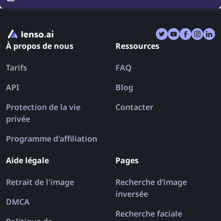
bien connus comme lenso.ai, TinEye et Copyseeker
existent, il existe également de nombreuses
applications qui combinent plusieurs outils en une
seule. Découvrons les meilleures applications de
À propos de nous
Ressources
recherche inversée d’images pour iPhone et Android
en 2026.
Tarifs
FAQ
API
Blog
Protection de la vie
Contacter
privée
Programme d'affiliation
Aide légale
Pages
Retrait de l'image
Recherche d’image
inversée
DMCA
Recherche faciale