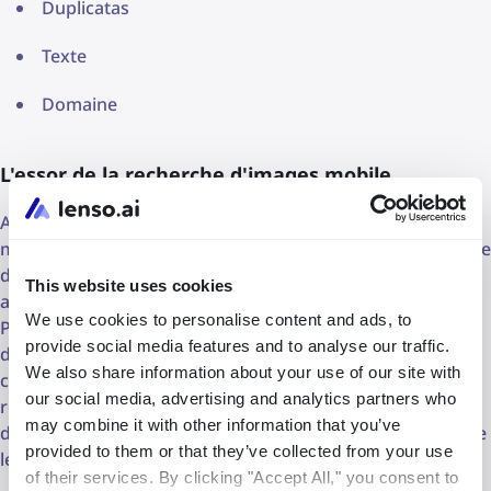
Duplicatas
Texte
Domaine
L'essor de la recherche d'images mobile
Avec la prolifération des smartphones et des appareils
mobiles, la recherche d'images est de plus en plus intégrée
dans les applications et les plateformes mobiles. Les
This website uses cookies
applications de recherche d'images mobiles comme
We use cookies to personalise content and ads, to
Pinterest Lens et Google Lens tirent parti des capacités
provide social media features and to analyse our traffic.
des appareils mobiles, telles que les caméras et les
We also share information about your use of our site with
capteurs, pour permettre la recherche visuelle en temps
our social media, advertising and analytics partners who
réel, permettant aux utilisateurs d'identifier des objets et
may combine it with other information that you’ve
des points de repère simplement en pointant la caméra de
provided to them or that they’ve collected from your use
leur appareil.
of their services. By clicking "Accept All," you consent to