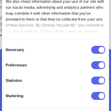
의 개인정보 보호 정책을 읽고 이해하는 것이 중요합니다. 질문
We also share information about your use of our site with
이 있으면 그들의 지원 팀에 연락을 주저하지 마십시오.
our social media, advertising and analytics partners who
may combine it with other information that you’ve
민감한 사진을 다룰 때 특히 조심하십시오. 반려동물의 사진을
provided to them or that they’ve collected from your use
업로드하는 것은 아마도 무해하지만 개인적이거나 노출이 많은
of their services. By clicking "Accept All," you consent to
이미지를 사용할 때는 조심하십시오.
our use of cookies. To learn more, check our
Privacy
*선택된 지역에서 사용 가능
Policy
.
Consent
Necessary
Selection
온라인에서 얼굴이 나타나는지 확인하십시오*
Preferences
lenso.ai 사람 검색을 시도해보십시오
Statistics
Marketing