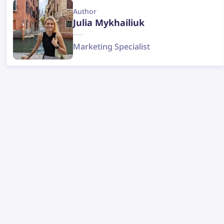
Author
Julia Mykhailiuk
Marketing Specialist