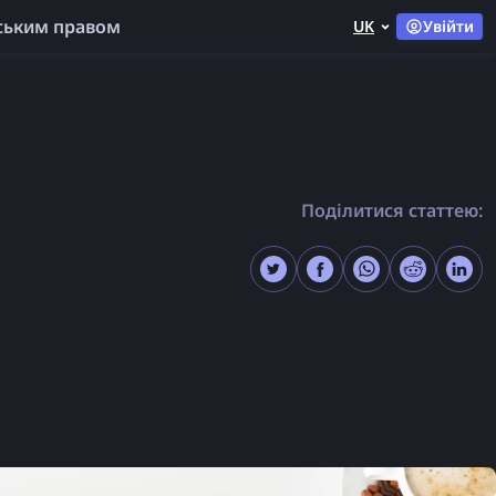
ським правом
UK
Увійти
Поділитися статтею: