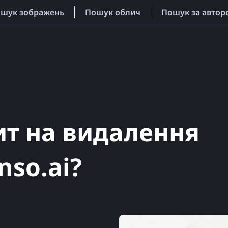
ошук зображень
Пошук облич
Пошук за автор
ит на видалення
nso.ai?