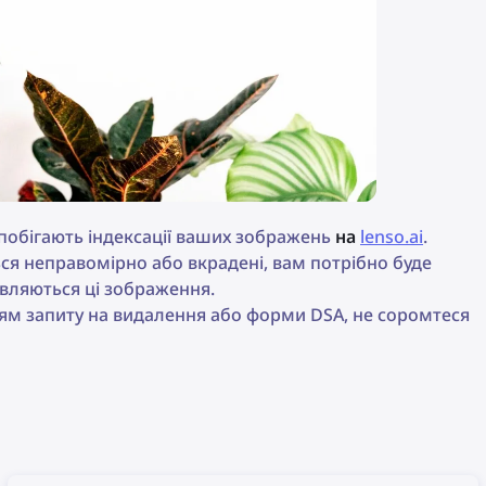
обігають індексації ваших зображень
на
lenso.ai
.
я неправомірно або вкрадені, вам потрібно буде
являються ці зображення.
ням запиту на видалення або форми DSA, не соромтеся