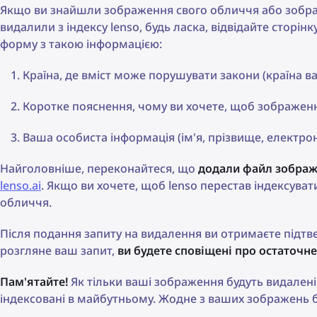
Якщо ви знайшли зображення свого обличчя або зобра
видалили з індексу lenso, будь ласка, відвідайте сторінк
форму з такою інформацією:
Країна, де вміст може порушувати закони (країна 
Коротке пояснення, чому ви хочете, щоб зображенн
Ваша особиста інформація (ім'я, прізвище, електр
Найголовніше, переконайтеся, що
додали файл зобра
lenso.ai
. Якщо ви хочете, щоб lenso перестав індексува
обличчя.
Після подання запиту на видалення ви отримаєте під
розгляне ваш запит,
ви будете сповіщені про остаточ
Пам'ятайте!
Як тільки ваші зображення будуть видалені
індексовані в майбутньому. Жодне з ваших зображень бі