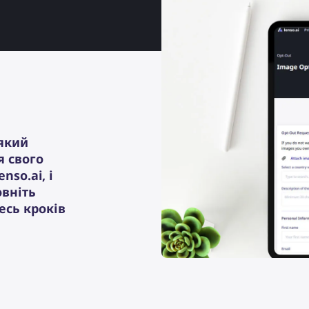
 який
я свого
nso.ai, і
овніть
есь кроків