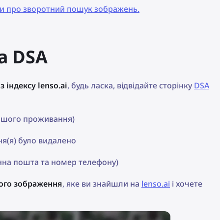
ати про зворотний пошук зображень.
а DSA
 індексу lenso.ai
, будь ласка, відвідайте сторінку
DSA
вашого проживання)
я(я) було видалено
онна пошта та номер телефону)
ого зображення
, яке ви знайшли на
lenso.ai
і хочете