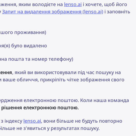
ження, яким володієте на
lenso.ai
і хочете, щоб його
у
Запит на видалення зображення (lenso.ai)
і заповніть
вашого проживання)
я(я) було видалено
онна пошта та номер телефону)
ження
, який ви використовували під час пошуку на
ти ваше обличчя, прикріпіть чітке зображення свого
твердження електронною поштою. Коли наша команда
не рішення електронною поштою.
 з індексу
lenso.ai
, вони більше не будуть повторно
льше не з'явиться у результатах пошуку.