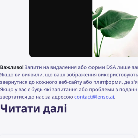
Важливо!
Запити на видалення або форми DSA лише зап
Якщо ви виявили, що ваші зображення використовуютьс
звернутися до кожного веб-сайту або платформи, де з'
Якщо у вас є будь-які запитання або проблеми з подан
звертатися до нас за адресою
contact@lenso.ai
.
Читати далі