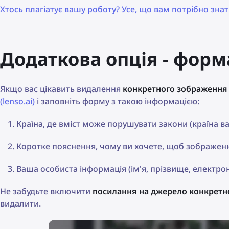
Хтось плагіатує вашу роботу? Усе, що вам потрібно зн
Додаткова опція - форм
Якщо вас цікавить видалення
конкретного зображення з
(lenso.ai)
і заповніть форму з такою інформацією:
Країна, де вміст може порушувати закони (країна 
Коротке пояснення, чому ви хочете, щоб зображенн
Ваша особиста інформація (ім'я, прізвище, електр
Не забудьте включити
посилання на джерело конкретн
видалити.