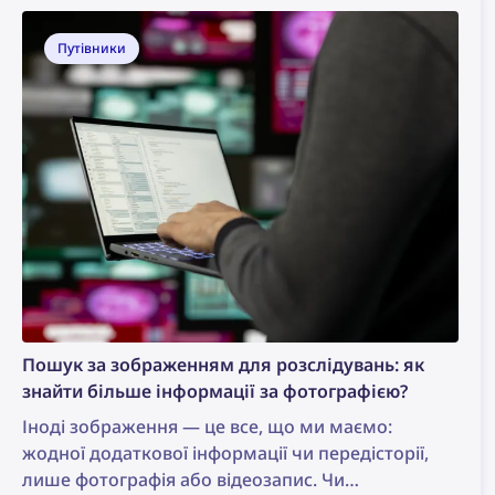
Путівники
Пошук за зображенням для розслідувань: як
знайти більше інформації за фотографією?
Іноді зображення — це все, що ми маємо:
жодної додаткової інформації чи передісторії,
лише фотографія або відеозапис. Чи