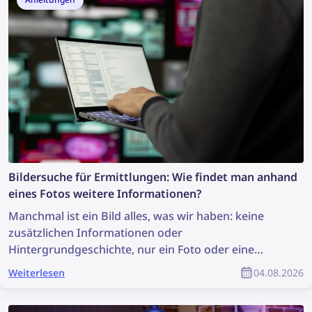
Wenn du dir nicht sicher bist – frag uns!
Wir prüfen und genehmigen jede Website, bevor sie
für Promotion genutzt werden darf. Bei Verstößen
oder nicht genehmigten Seiten kann dein Konto
gesperrt werden.
Bildersuche für Ermittlungen: Wie findet man anhand
eines Fotos weitere Informationen?
Manchmal ist ein Bild alles, was wir haben: keine
zusätzlichen Informationen oder
Hintergrundgeschichte, nur ein Foto oder eine
Aufnahme. Reicht das aus, um eine Ermittlung zu
Weiterlesen
04.08.2026
beginnen? Es ist vielleicht nicht ideal, aber es reicht
aus, um eine Bildersuche durchzuführen, die