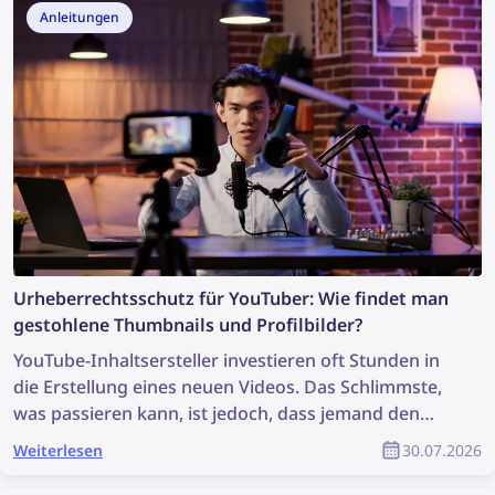
wertvolle Informationen aufdecken und die
Anleitungen
Ermittlung unterstützen kann. Wie kann man also
anhand eines Fotos weitere Informationen finden?
Urheberrechtsschutz für YouTuber: Wie findet man
gestohlene Thumbnails und Profilbilder?
YouTube-Inhaltsersteller investieren oft Stunden in
die Erstellung eines neuen Videos. Das Schlimmste,
was passieren kann, ist jedoch, dass jemand den
Inhalt einfach stiehlt, unerlaubt weiterverwendet
Weiterlesen
30.07.2026
und der eigentliche Urheber keinerlei Anerkennung
dafür erhält. Wie kannst du gestohlene Inhalte