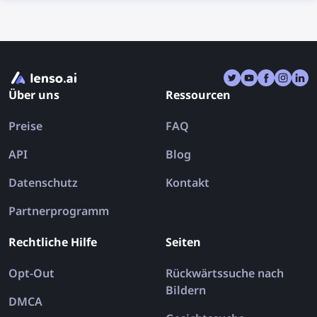
kopiert und eingefügt werden können, um die
Entfernung von Bildern über DMCA-Anfragen bei
den Websites zu beantragen, auf denen die Bilder
gefunden wurden. Lesen Sie weiter und erfahren Sie,
wie Sie Ihre Bilder mithilfe des DMCA-Assistenten
von lenso.ai von beliebigen Websites entfernen
Über uns
Ressourcen
können.
Preise
FAQ
API
Blog
Datenschutz
Kontakt
Partnerprogramm
Rechtliche Hilfe
Seiten
Opt-Out
Rückwärtssuche nach
Bildern
DMCA