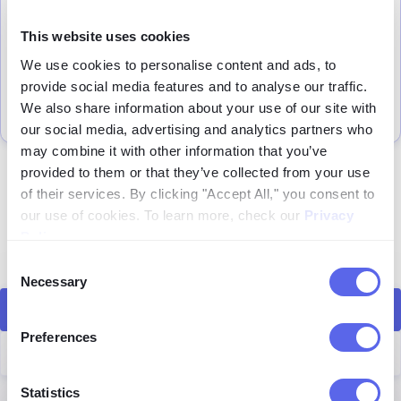
Öffne den Reiter "Partner" im Benutzerbereich, um
This website uses cookies
deine Einnahmen zu verfolgen. Du siehst dein
We use cookies to personalise content and ads, to
Guthaben, deine Provisionen und jede über den Link
provide social media features and to analyse our traffic.
getätigte Bestellung – ideal zur Überwachung deiner
We also share information about your use of our site with
Kampagne.
our social media, advertising and analytics partners who
may combine it with other information that you’ve
provided to them or that they’ve collected from your use
Teile und verdiene!
of their services. By clicking "Accept All," you consent to
Kontaktiere uns für weitere Informationen
our use of cookies. To learn more, check our
Privacy
Noch Fragen? Willst du sichergehen, dass du für das
Policy
.
Partnerprogramm berechtigt bist? Kontaktiere uns über
Consent
das Kontaktformular und finde es heraus.
Necessary
Selection
Kontaktieren Sie uns
Preferences
Bedingungen des Partnerprogramms
Statistics