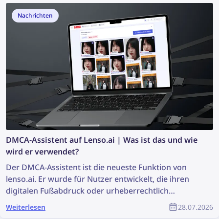
finden und dein Urheberrecht als Teil der YouTube-
Nachrichten
Gemeinschaft schützen?
DMCA-Assistent auf Lenso.ai | Was ist das und wie
wird er verwendet?
Der DMCA-Assistent ist die neueste Funktion von
lenso.ai. Er wurde für Nutzer entwickelt, die ihren
digitalen Fußabdruck oder urheberrechtlich
geschützte Fotos einfacher und schneller entfernen
Weiterlesen
28.07.2026
möchten. Das Tool erstellt fertige E-Mails, die direkt