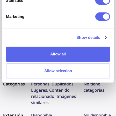
Statistics
Función
Lenso.ai
PimEyes
Marketing
Precio
Desde: 19,99 USD/mes
Desde: 29,99
USD/mes
Show details
Índice de
Actualizado
Índice de
búsqueda
constantemente,
imágenes
facial
ofreciendo
amplio, pero
Allow all
coincidencias de rostro
menos
más recientes y
resultados
precisas.
nuevos.
Allow selection
Categorías
Personas, Duplicados,
No tiene
Lugares, Contenido
categorías
relacionado, Imágenes
similares
Extensión
Disponible
No disponible