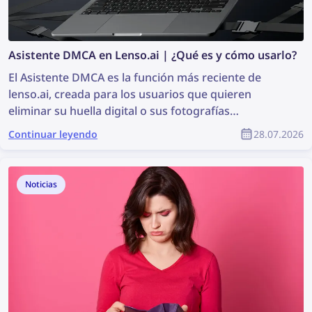
Asistente DMCA en Lenso.ai | ¿Qué es y cómo usarlo?
El Asistente DMCA es la función más reciente de
lenso.ai, creada para los usuarios que quieren
eliminar su huella digital o sus fotografías
protegidas por derechos de autor de una forma más
Continuar leyendo
28.07.2026
fácil y rápida. Es una herramienta que genera
correos electrónicos listos para copiar y pegar, que
pueden utilizarse para solicitar la eliminación de
Noticias
contenido mediante la DMCA en las páginas web
donde se encontraron las imágenes. Sigue leyendo
para descubrir cómo puedes eliminar tus imágenes
de cualquier sitio web con la ayuda del Asistente
DMCA de lenso.ai.