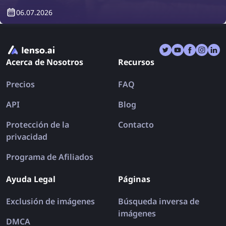
pueden llevarte por el camino equivocado. Como
06.07.2026
resultado, podrías regresar de tus vacaciones
incluso más frustrado que antes. ¡Descubre cómo la
búsqueda inversa de imágenes puede salvar tus
vacaciones de una vez por todas!
Acerca de Nosotros
Recursos
Precios
FAQ
API
Blog
Protección de la
Contacto
privacidad
Programa de Afiliados
Ayuda Legal
Páginas
Exclusión de imágenes
Búsqueda inversa de
imágenes
DMCA