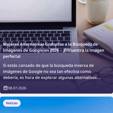
Mejores Alternativas Gratuitas a la Búsqueda de
Imágenes de Google en 2026 – ¡Encuentra la imagen
perfecta!
Si estás cansado de que la búsqueda inversa de
imágenes de Google no sea tan efectiva como
debería, es hora de explorar algunas alternativas.
¡Descubre la mejor coincidencia de imagen con las
08.07.2026
mejores herramientas gratuitas de búsqueda de
imágenes de 2026!
Noticias