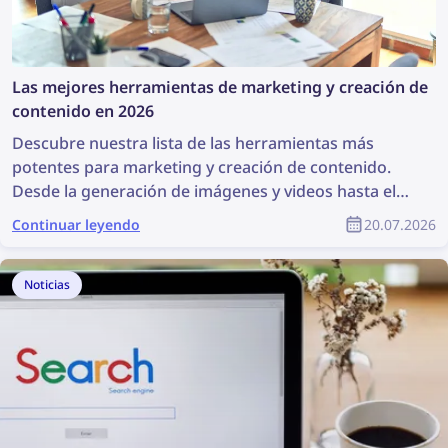
Las mejores herramientas de marketing y creación de
contenido en 2026
Descubre nuestra lista de las herramientas más
potentes para marketing y creación de contenido.
Desde la generación de imágenes y videos hasta el
diseño, la búsqueda de contenido y la protección de
Continuar leyendo
20.07.2026
derechos de autor, estas herramientas pueden ser
de gran ayuda para cualquier equipo de marketing.
Este artículo incluye una lista completa de las
Noticias
mejores herramientas de marketing y creación de
contenido para especialistas en marketing y
diseñadores de producto.