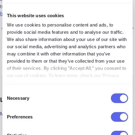
tu flujo de trabajo o producto, puedes usar la
API de
búsqueda facial
.
This website uses cookies
We use cookies to personalise content and ads, to
provide social media features and to analyse our traffic.
We also share information about your use of our site with
our social media, advertising and analytics partners who
may combine it with other information that you’ve
provided to them or that they’ve collected from your use
of their services. By clicking "Accept All," you consent to
our use of cookies. To learn more, check our
Privacy
Policy
.
Consent
Necessary
Lenso.ai vs PimEyes – una comparación
Selection
Mira cómo lenso.ai es mejor que PimEyes:
Preferences