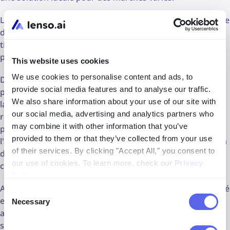
Lenso.ai représente la tendance croissante de la recherche
d'images par IA, prête à mener dans les années à venir. En
tirant parti de la technologie avancée, les utilisateurs
peuvent rapidement localiser les images souhaitées.
This website uses cookies
We use cookies to personalise content and ads, to
De plus, les recherches peuvent être affinées par
provide social media features and to analyse our traffic.
personnes, lieux, doublons, texte ou domaine, améliorant
We also share information about your use of our site with
la précision et la pertinence des résultats. L'avenir de la
our social media, advertising and analytics partners who
recherche d'images est indéniablement brillant, alimenté
may combine it with other information that you’ve
par les avancées en IA, ML et vision par ordinateur. De
provided to them or that they’ve collected from your use
l'amélioration des expériences e-commerce à la révolution
of their services. By clicking "Accept All," you consent to
des diagnostics médicaux, les applications potentielles de
our use of cookies. To learn more, check our
Privacy
cette technologie sont vastes et étendues.
Policy
.
Aborder les considérations éthiques et garantir l'inclusivité
Consent
et l'équité sera crucial pour tirer pleinement parti des
Necessary
Selection
avantages de la recherche d'images pour la société dans
son ensemble. Alors que nous continuons à repousser les