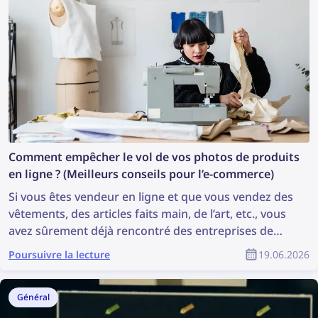
Comment empêcher le vol de vos photos de produits
en ligne ? (Meilleurs conseils pour l’e-commerce)
Si vous êtes vendeur en ligne et que vous vendez des
vêtements, des articles faits main, de l’art, etc., vous
avez sûrement déjà rencontré des entreprises de
dropshipping et des vendeurs frauduleux qui volent
Poursuivre la lecture
19.06.2026
vos photos de produits. Il semble souvent impossible
de retrouver tous les vendeurs frauduleux et de faire
supprimer ces photos. Mais ce n’est pas un défi aussi
Général
difficile qu’il n’y paraît : grâce à la technologie de