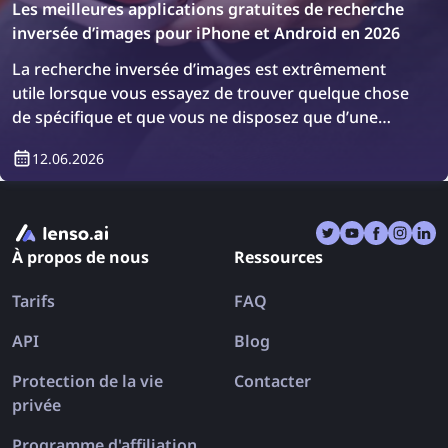
Les meilleures applications gratuites de recherche
inversée d’images pour iPhone et Android en 2026
La recherche inversée d’images est extrêmement
utile lorsque vous essayez de trouver quelque chose
de spécifique et que vous ne disposez que d’une
image. Bien que des outils de recherche inversée
12.06.2026
bien connus comme lenso.ai, TinEye et Copyseeker
existent, il existe également de nombreuses
applications qui combinent plusieurs outils en une
seule. Découvrons les meilleures applications de
À propos de nous
Ressources
recherche inversée d’images pour iPhone et Android
en 2026.
Tarifs
FAQ
API
Blog
Protection de la vie
Contacter
privée
Programme d'affiliation