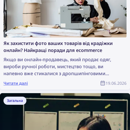
Як захистити фото ваших товарів від крадіжки
онлайн? Найкращі поради для ecommerce
Якщо ви онлайн-продавець, який продає одяг,
вироби ручної роботи, мистецтво тощо, ви
напевно вже стикалися з дропшипінговими
бізнесами та шахрайськими продавцями, які
Читати далі
19.06.2026
крадуть фото ваших товарів. Часто здається, що
неможливо знайти всіх шахрайських продавців і
домогтися видалення цих фотографій. Але це не
Загальна
така велика проблема, як здається: завдяки
технології зворотного пошуку зображень
знаходити порушення авторських прав онлайн і
запобігати їм стало простіше, ніж будь-коли. У цій