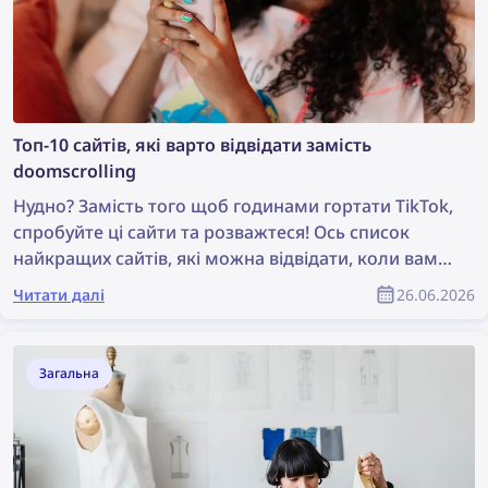
Топ-10 сайтів, які варто відвідати замість
doomscrolling
Нудно? Замість того щоб годинами гортати TikTok,
спробуйте ці сайти та розважтеся! Ось список
найкращих сайтів, які можна відвідати, коли вам
нудно — від веселих ігор до дослідження
Читати далі
26.06.2026
інтернету.
Загальна