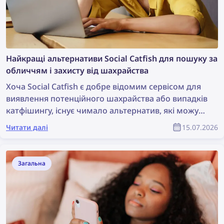
Найкращі альтернативи Social Catfish для пошуку за
обличчям і захисту від шахрайства
Хоча Social Catfish є добре відомим сервісом для
виявлення потенційного шахрайства або випадків
катфішингу, існує чимало альтернатив, які можуть
бути ще ефективнішими. Ознайомтеся з
Читати далі
15.07.2026
найкращими альтернативами Social Catfish для
пошуку за обличчям і захисту від шахрайства.
Загальна