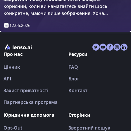
корисний, коли ви намагаєтесь знайти щось
конкретне, маючи лише зображення. Хоча
існують відомі інструменти зворотного пошуку
12.06.2026
зображень, такі як lenso.ai, TinEye та Copyseeker,
також є багато додатків, які поєднують кілька
пошукових систем в одному місці. Давайте
розглянемо найкращі додатки для зворотного
Про нас
Ресурси
пошуку зображень для iPhone та Android у 2026
році.
Цінник
FAQ
API
Блог
Захист приватності
Контакт
Партнерська програма
Юридична допомога
Сторінки
Opt-Out
Зворотний пошук