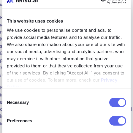
можуть швидко знаходити потрібні зображення.
Крім того, пошук може бути уточнений за людьми,
This website uses cookies
місцями, дублікатами, текстом або доменом, що
We use cookies to personalise content and ads, to
підвищує точність та релевантність результатів.
provide social media features and to analyse our traffic.
Майбутнє пошуку зображень безсумнівно яскраве,
We also share information about your use of our site with
завдяки досягненням в AI, ML та комп'ютерному зорі.
our social media, advertising and analytics partners who
Від покращення досвіду електронної комерції до
may combine it with other information that you’ve
революціонізації медичної діагностики, потенційні
provided to them or that they’ve collected from your use
застосування цієї технології є величезними та
of their services. By clicking "Accept All," you consent to
далекоглядними.
our use of cookies. To learn more, check our
Privacy
Вирішення етичних питань та забезпечення
Policy
.
інклюзивності та справедливості буде ключовим у
Consent
використанні всіх переваг пошуку зображень для
Necessary
Selection
суспільства в цілому. Продовжуючи розширювати межі
інновацій, одне залишається ясним: шлях до
Preferences
майбутнього пошуку зображень лише починається.