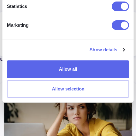
Statistics
Author
Marketing
Tomasz Starczewski
Marketing Specialist
Show details
Читати далі
Allow all
Allow selection
Загальна