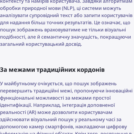
контексту та намірів користувача. Завдяки алгоритмам
обробки природної мови (NLP), ці системи можуть
аналізувати супровідний текст або запити користувачів
для надання більш точних результатів. Це означає, що
пошук зображень враховуватиме не тільки візуальні
подібності, але й семантичну значущість, покращуючи
загальний користувацький досвід.
За межами традиційних кордонів
У майбутньому очікується, що пошук зображень
перевершить традиційні межі, пропонуючи інноваційні
функціональні можливості за межами простої
ідентифікації. Наприклад, інтеграція доповненої
реальності (AR) може дозволити користувачам
здійснювати візуальний пошук у реальному часі за
допомогою камер смартфонів, накладаючи цифрову
інформацію на фізичні об'єкти. Крім того, досягнення в