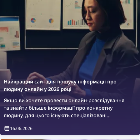
статті пояснюється, як знайти й видалити вкрадені
зображення з інтернету всього за кілька простих
кроків за допомогою зворотного пошуку
зображень і правильно оформлених запитів на
видалення.
Найкращий сайт для пошуку інформації про
людину онлайн у 2026 році
Якщо ви хочете провести онлайн-розслідування
та знайти більше інформації про конкретну
людину, для цього існують спеціалізовані
платформи. Давайте розглянемо найкращі сайти
16.06.2026
для пошуку інформації про людину онлайн.