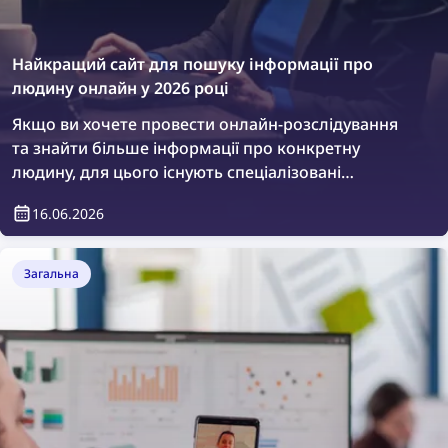
Найкращий сайт для пошуку інформації про
людину онлайн у 2026 році
Якщо ви хочете провести онлайн-розслідування
та знайти більше інформації про конкретну
людину, для цього існують спеціалізовані
платформи. Давайте розглянемо найкращі сайти
16.06.2026
для пошуку інформації про людину онлайн.
Загальна