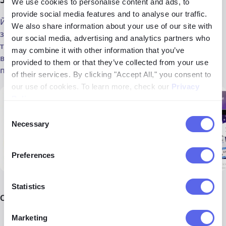
We use cookies to personalise content and ads, to
provide social media features and to analyse our traffic.
Ймовірно, це найпоширеніший додаток для
We also share information about your use of our site with
зворотного пошуку зображень, але він не такий
our social media, advertising and analytics partners who
точний, як інші, особливо для пошуку облич. Проте він
may combine it with other information that you’ve
все одно може допомогти знайти конкретний товар (із
provided to them or that they’ve collected from your use
посиланнями на нього), схожі зображення або місця.
of their services. By clicking "Accept All," you consent to
our use of cookies. To learn more, check our
Privacy
Policy
.
Consent
Necessary
Selection
Preferences
Statistics
Основні функції
Marketing
Пошук за допомогою камери