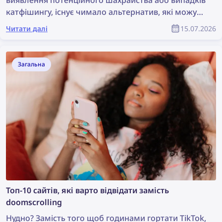
катфішингу, існує чимало альтернатив, які можуть
бути ще ефективнішими. Ознайомтеся з
Читати далі
15.07.2026
найкращими альтернативами Social Catfish для
пошуку за обличчям і захисту від шахрайства.
Загальна
Топ-10 сайтів, які варто відвідати замість
doomscrolling
Нудно? Замість того щоб годинами гортати TikTok,