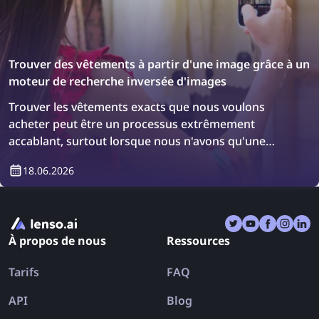
Trouver des vêtements à partir d'une image grâce à un
moteur de recherche inversée d'images
Trouver les vêtements exacts que nous voulons
acheter peut être un processus extrêmement
accablant, surtout lorsque nous n'avons qu'une
photo de l'article. Cependant, il existe une solution :
18.06.2026
les moteurs de recherche d'images inversées !
Découvrez comment trouver des vêtements en
utilisant une recherche d'image inversée.
À propos de nous
Ressources
Tarifs
FAQ
API
Blog