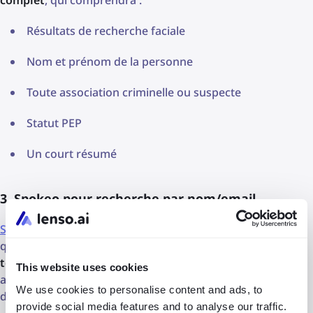
Résultats de recherche faciale
Nom et prénom de la personne
Toute association criminelle ou suspecte
Statut PEP
Un court résumé
3. Spokeo pour recherche par nom/email
Spokeo
est un puissant outil de recherche de personnes
qui fonctionne avec uniquement un
nom
,
numéro de
téléphone portable
ou
adresse email
. Même si vous n’en
This website uses cookies
avez qu’un seul, c’est suffisant pour lancer une recherche
We use cookies to personalise content and ads, to
de base et générer un rapport détaillé.
provide social media features and to analyse our traffic.