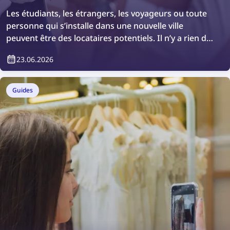
Les étudiants, les étrangers, les voyageurs ou toute
personne qui s’installe dans une nouvelle ville
peuvent être des locataires potentiels. Il n’y a rien de
mal à vouloir effectuer une vérification
23.06.2026
supplémentaire ou simplement confirmer qui vivra
dans votre bien immobilier. Comment faire ?
Facilement, grâce aux plateformes de vérification
Guides
des locataires.