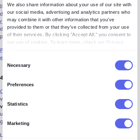
We also share information about your use of our site with
Il est particulièrement utile lorsqu’il est combiné avec
our social media, advertising and analytics partners who
d’autres méthodes. Par exemple, si vous effectuez une
may combine it with other information that you’ve
recherche inversée d’image
et découvrez de nouveaux
provided to them or that they’ve collected from your use
détails sur une personne, vous pouvez utiliser Spokeo
of their services. By clicking "Accept All," you consent to
pour
vérifier et recouper
ces informations.
our use of cookies. To learn more, check our
Privacy
People Finder comme outil indispensable pour les
Policy
.
enquêtes OSINT
Consent
Necessary
Selection
4. ClearCheck pour les casiers judiciaires
Preferences
ClearCheck
propose une suite complète d’outils de
vérification des antécédents, avec un fort accent sur la
Statistics
vérification des casiers judiciaires
. Si vous devez vérifier
un client potentiel par rapport à des casiers judiciaires
généraux ou spécifiques, ClearCheck est un choix fiable.
Marketing
Leurs rapports peuvent inclure :