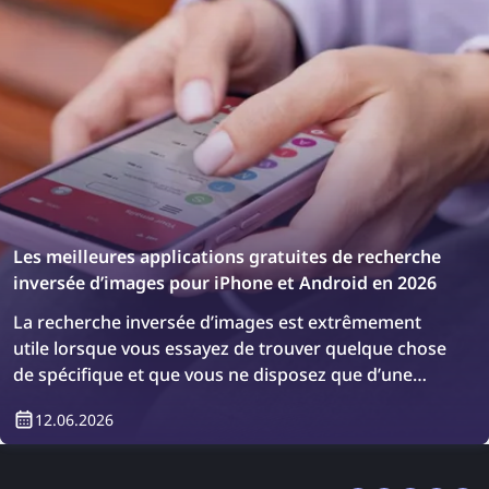
Les meilleures applications gratuites de recherche
inversée d’images pour iPhone et Android en 2026
La recherche inversée d’images est extrêmement
utile lorsque vous essayez de trouver quelque chose
de spécifique et que vous ne disposez que d’une
image. Bien que des outils de recherche inversée
12.06.2026
bien connus comme lenso.ai, TinEye et Copyseeker
existent, il existe également de nombreuses
applications qui combinent plusieurs outils en une