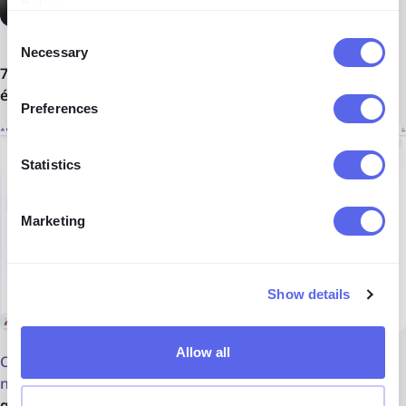
Policy
.
Consent
Necessary
Selection
7. Explorez d'autres catégories et suivez les mêmes
étapes.
Preferences
Statistics
Marketing
Show details
Allow all
C’est un outil facile à utiliser qui peut révéler de
nombreuses informations cachées derrière une photo,
et
qui peut apporter un nouvel éclairage à votre enquête