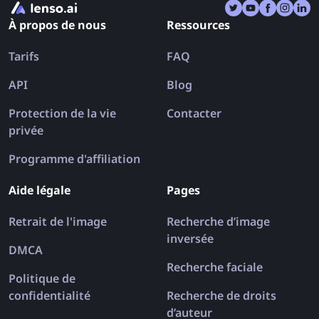
seule. Découvrons les meilleures applications de
À propos de nous
Ressources
recherche inversée d’images pour iPhone et Android
en 2026.
Tarifs
FAQ
API
Blog
Protection de la vie
Contacter
privée
Programme d'affiliation
Aide légale
Pages
Retrait de l'image
Recherche d’image
inversée
DMCA
Recherche faciale
Politique de
confidentialité
Recherche de droits
d’auteur