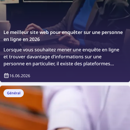
Le meilleur site web pour enquêter sur une personne
en ligne en 2026
Lorsque vous souhaitez mener une enquête en ligne
et trouver davantage d’informations sur une
personne en particulier, il existe des plateformes
spécialisées pour cela. Découvrons les meilleurs sites
16.06.2026
web pour enquêter sur quelqu’un en ligne.
Général