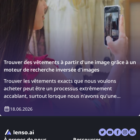
Trouver des vêtements à partir d'une image grâce à un
moteur de recherche inversée d'images
Trouver les vêtements exacts que nous voulons
acheter peut être un processus extrêmement
accablant, surtout lorsque nous n'avons qu'une
photo de l'article. Cependant, il existe une solution :
18.06.2026
les moteurs de recherche d'images inversées !
Découvrez comment trouver des vêtements en
utilisant une recherche d'image inversée.
À propos de nous
Ressources