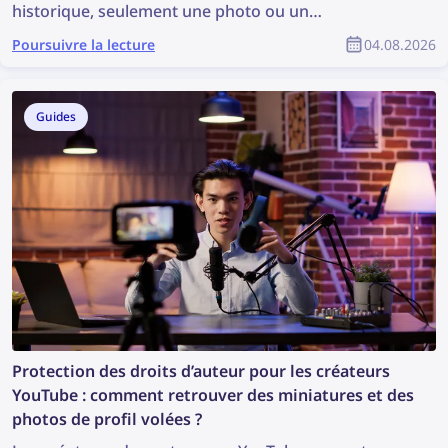
historique, seulement une photo ou un
enregistrement. Est-ce suffisant pour commencer
Poursuivre la lecture
04.08.2026
une enquête ? Ce n’est peut-être pas idéal, mais cela
suffit pour effectuer une recherche d’images, qui
peut révéler des informations précieuses et
Guides
contribuer à l’enquête. Alors, comment trouver plus
d’informations à partir d’une photo ?
Protection des droits d’auteur pour les créateurs
YouTube : comment retrouver des miniatures et des
photos de profil volées ?