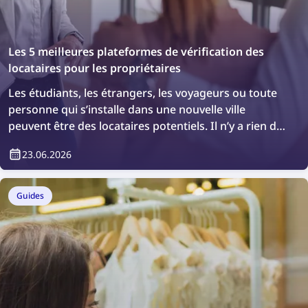
Les 5 meilleures plateformes de vérification des
locataires pour les propriétaires
Les étudiants, les étrangers, les voyageurs ou toute
personne qui s’installe dans une nouvelle ville
peuvent être des locataires potentiels. Il n’y a rien de
mal à vouloir effectuer une vérification
23.06.2026
supplémentaire ou simplement confirmer qui vivra
dans votre bien immobilier. Comment faire ?
Facilement, grâce aux plateformes de vérification
Guides
des locataires.