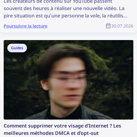
Les créateurs de contenu sur YouTube passent
souvent des heures à réaliser une nouvelle vidéo. La
pire situation est qu'une personne la vole, la réutilise
sans autorisation et que le créateur ne reçoive
Poursuivre la lecture
30.07.2026
aucune reconnaissance pour son travail. Comment
retrouver du contenu volé et protéger vos droits
d’auteur en tant que membre de la communauté
Guides
YouTube ?
Comment supprimer votre visage d’Internet ? Les
meilleures méthodes DMCA et d’opt-out