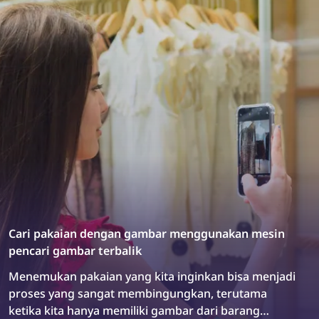
Cari pakaian dengan gambar menggunakan mesin
pencari gambar terbalik
Menemukan pakaian yang kita inginkan bisa menjadi
proses yang sangat membingungkan, terutama
ketika kita hanya memiliki gambar dari barang