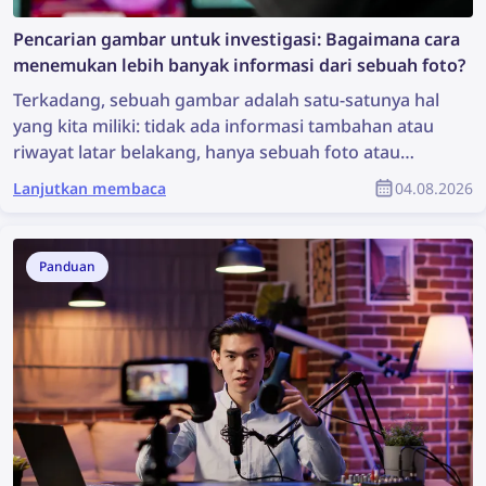
Pencarian gambar untuk investigasi: Bagaimana cara
menemukan lebih banyak informasi dari sebuah foto?
Terkadang, sebuah gambar adalah satu-satunya hal
yang kita miliki: tidak ada informasi tambahan atau
riwayat latar belakang, hanya sebuah foto atau
rekaman. Apakah itu cukup untuk memulai
Lanjutkan membaca
04.08.2026
investigasi? Mungkin bukan kondisi yang ideal, tetapi
itu sudah cukup untuk melakukan pencarian gambar
yang dapat mengungkap informasi berharga dan
Panduan
mendukung proses investigasi. Jadi, bagaimana cara
menemukan lebih banyak informasi dari sebuah
foto?