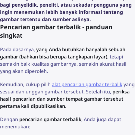
bagi penyelidik, peneliti, atau sekadar pengguna yang
ingin menemukan lebih banyak informasi tentang
gambar tertentu dan sumber aslinya.
Pencarian gambar terbalik - panduan
singkat
Pada dasarnya,
yang Anda butuhkan hanyalah sebuah
gambar (bahkan bisa berupa tangkapan layar)
, tetapi
semakin baik kualitas gambarnya, semakin akurat hasil
yang akan diperoleh.
Kemudian, cukup pilih
alat pencarian gambar terbalik
yang
sesuai dan unggah gambar tersebut. Setelah itu,
periksa
hasil pencarian dan sumber tempat gambar tersebut
pertama kali dipublikasikan.
Dengan
pencarian gambar terbalik
, Anda juga dapat
menemukan: