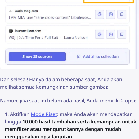
Dan selesai! Hanya dalam beberapa saat, Anda akan
melihat semua kemungkinan sumber gambar.
Namun, jika saat ini belum ada hasil, Anda memiliki 2 opsi:
Aktifkan
Mode Riset
: maka Anda akan mendapatkan
hingga
10.000 hasil tambahan serta kemampuan untuk
memfilter atau mengurutkannya dengan mudah
menggunakan opsi lanjutan