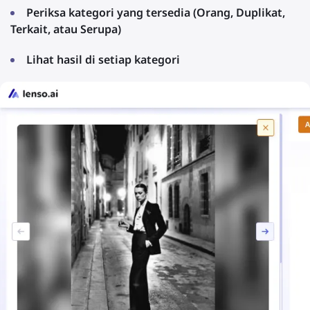
Periksa kategori yang tersedia (Orang, Duplikat,
Terkait, atau Serupa)
Lihat hasil di setiap kategori