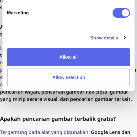
layanan pencarian gambar terbalik dan penggunaannya
secara umum.
Marketing
Alat pencarian gambar terbalik mana yang
terbaik?
Show details
Lenso.ai
saat ini merupakan
alat pencarian gambar
terbalik terbaik dengan mesin pengenalan wajah
. Alat ini
Allow all
menawarkan banyak opsi untuk meningkatkan hasil
pencarian Anda, seperti
Mode Riset dengan filter lanjutan
dan pemberitahuan untuk gambar baru. Anda juga dapat
Allow selection
melakukan pencarian di berbagai kategori, termasuk
pencarian wajah, pencarian gambar hak cipta, gambar
yang mirip secara visual, dan pencarian gambar terkait.
Apakah pencarian gambar terbalik gratis?
Tergantung pada alat yang digunakan.
Google Lens dan