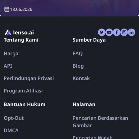
tersebut. Namun, ada solusi: mesin pencari gambar
18.06.2026
terbalik! Temukan cara menemukan pakaian
menggunakan pencarian gambar terbalik.
Tentang Kami
Sumber Daya
Harga
FAQ
API
Blog
Perlindungan Privasi
Kontak
Program Afiliasi
Bantuan Hukum
Halaman
Opt-Out
Pencarian Berdasarkan
Gambar
DMCA
Pencarian Wajah