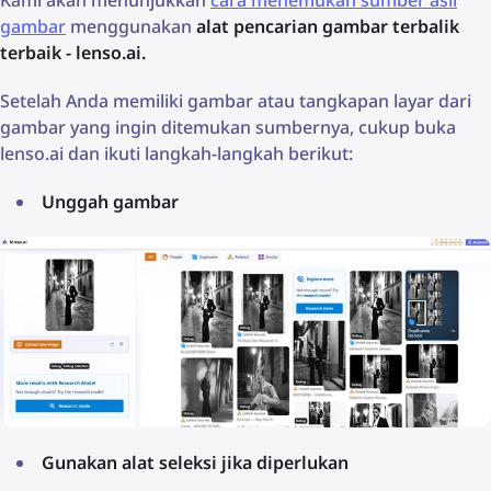
gambar
menggunakan
alat pencarian gambar terbalik
terbaik - lenso.ai.
Setelah Anda memiliki gambar atau tangkapan layar dari
gambar yang ingin ditemukan sumbernya, cukup buka
lenso.ai dan ikuti langkah-langkah berikut:
Unggah gambar
Gunakan alat seleksi jika diperlukan