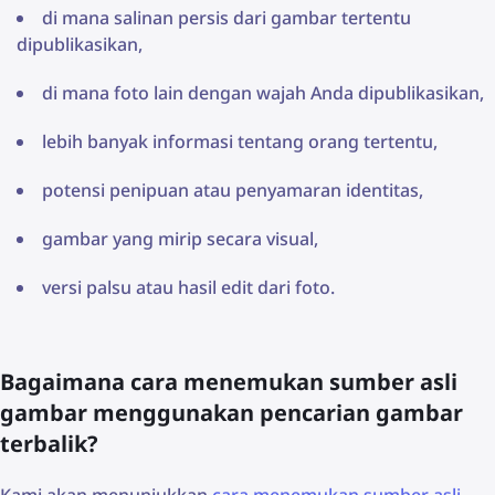
di mana salinan persis dari gambar tertentu
dipublikasikan,
di mana foto lain dengan wajah Anda dipublikasikan,
lebih banyak informasi tentang orang tertentu,
potensi penipuan atau penyamaran identitas,
gambar yang mirip secara visual,
versi palsu atau hasil edit dari foto.
Bagaimana cara menemukan sumber asli
gambar menggunakan pencarian gambar
terbalik?
Kami akan menunjukkan
cara menemukan sumber asli