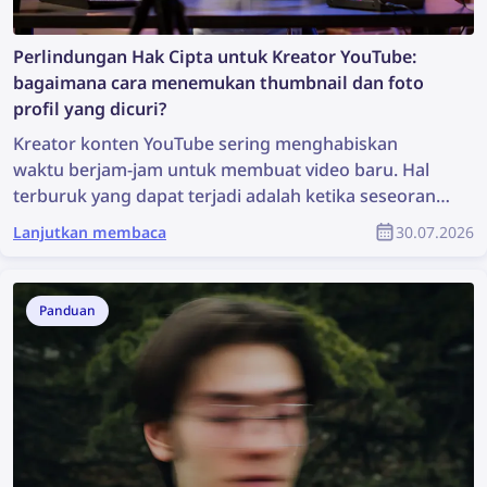
Perlindungan Hak Cipta untuk Kreator YouTube:
bagaimana cara menemukan thumbnail dan foto
profil yang dicuri?
Kreator konten YouTube sering menghabiskan
waktu berjam-jam untuk membuat video baru. Hal
terburuk yang dapat terjadi adalah ketika seseorang
mencurinya, menggunakannya kembali tanpa izin,
Lanjutkan membaca
30.07.2026
dan kreator tersebut tidak mendapatkan
penghargaan apa pun atas hasil karyanya.
Bagaimana cara menemukan konten yang dicuri dan
Panduan
melindungi hak cipta Anda sebagai bagian dari
komunitas YouTube?