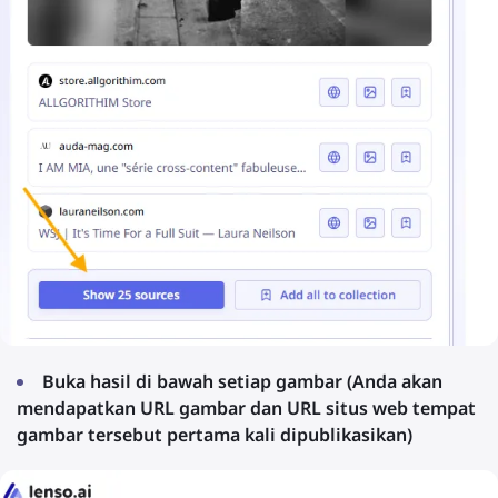
Buka hasil di bawah setiap gambar (Anda akan
mendapatkan URL gambar dan URL situs web tempat
gambar tersebut pertama kali dipublikasikan)