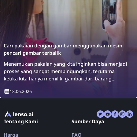
Cari pakaian dengan gambar menggunakan mesin
pencari gambar terbalik
Menemukan pakaian yang kita inginkan bisa menjadi
proses yang sangat membingungkan, terutama
ketika kita hanya memiliki gambar dari barang
tersebut. Namun, ada solusi: mesin pencari gambar
18.06.2026
terbalik! Temukan cara menemukan pakaian
menggunakan pencarian gambar terbalik.
Tentang Kami
Sumber Daya
Harga
FAQ