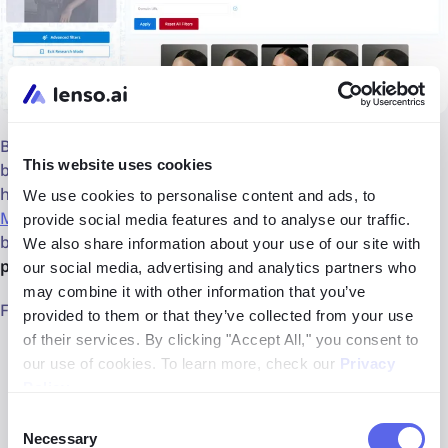
Beberapa model muncul dalam banyak kampanye selama
This website uses cookies
bertahun-tahun, sehingga sulit untuk memeriksa semua
hasil secara manual. Karena itu, lenso.ai menawarkan
We use cookies to personalise content and ads, to
Mode Riset
, fitur yang membantu menemukan lebih
provide social media features and to analyse our traffic.
banyak hasil dengan menggunakan
filter lanjutan agar
We also share information about your use of our site with
pencarian lebih spesifik dan akurat
.
our social media, advertising and analytics partners who
may combine it with other information that you’ve
Filter yang tersedia meliputi:
provided to them or that they’ve collected from your use
of their services. By clicking "Accept All," you consent to
Menyertakan atau mengecualikan domain tertentu
our use of cookies. To learn more, check our
Privacy
Policy
.
Rentang tanggal
Consent
Necessary
Kata kunci pada judul
Selection