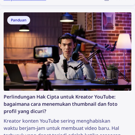
investigasi? Mungkin bukan kondisi yang ideal, tetapi
itu sudah cukup untuk melakukan pencarian gambar
yang dapat mengungkap informasi berharga dan
Panduan
mendukung proses investigasi. Jadi, bagaimana cara
menemukan lebih banyak informasi dari sebuah
foto?
Perlindungan Hak Cipta untuk Kreator YouTube:
bagaimana cara menemukan thumbnail dan foto
profil yang dicuri?
Kreator konten YouTube sering menghabiskan
waktu berjam-jam untuk membuat video baru. Hal