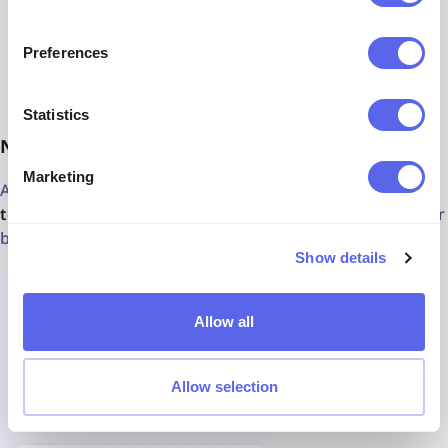
Filter kualitas gambar
Preferences
Menyertakan atau mengecualikan bahasa halaman
Statistics
Notifikasi untuk pemantauan gambar
Marketing
Anda juga dapat
membuat notifikasi untuk gambar
tertentu di lenso.ai
. Setiap kali muncul kecocokan gambar
baru,
Anda akan menerima pemberitahuan
.
Show details
Allow all
Allow selection