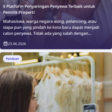
5 Platform Penyaringan Penyewa Terbaik untuk
Pemilik Properti
Mahasiswa, warga negara asing, pelancong, atau
siapa pun yang pindah ke kota baru dapat menjadi
calon penyewa. Tidak ada yang salah dengan
melakukan pemeriksaan tambahan atau sekadar
23.06.2026
memverifikasi siapa yang akan tinggal di properti
Anda. Bagaimana caranya? Mudah, dengan
menggunakan platform penyaringan penyewa.
Panduan