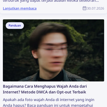
terburuk yang dapat terjadi adalah ketika seseorang
mencurinya, menggunakannya kembali tanpa izin,
Lanjutkan membaca
30.07.2026
dan kreator tersebut tidak mendapatkan
penghargaan apa pun atas hasil karyanya.
Bagaimana cara menemukan konten yang dicuri dan
Panduan
melindungi hak cipta Anda sebagai bagian dari
komunitas YouTube?
Bagaimana Cara Menghapus Wajah Anda dari
Internet? Metode DMCA dan Opt-out Terbaik
Apakah ada foto wajah Anda di internet yang ingin
Anda hapus? Baca panduan ini untuk mengetahui