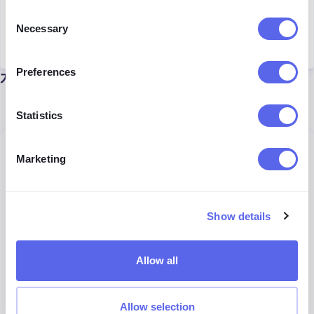
Kinga Jasinska
Consent
Necessary
Selection
Marketing Specialist
Preferences
계속 읽기
Statistics
일반
Marketing
Show details
Allow all
Allow selection