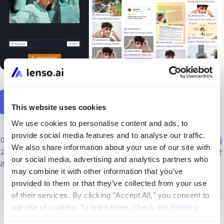
lenso.ai 얼굴 검색 열기
This website uses cookies
We use cookies to personalise content and ads, to
provide social media features and to analyse our traffic.
이미 lenso.ai를 사용해 얼굴을 찾았다면, 이 검색 엔진을 친구들
We also share information about your use of our site with
과 공유해 보세요! 또한, 사용 후기를
고객 지원팀에 문의
하여 알
our social media, advertising and analytics partners who
려주실 수도 있습니다.
may combine it with other information that you’ve
provided to them or that they’ve collected from your use
of their services. By clicking "Accept All," you consent to
our use of cookies. To learn more, check our
Privacy
Author
Policy
.