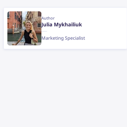
Author
Julia Mykhailiuk
Marketing Specialist