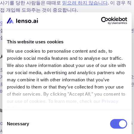
사기를 당한 사람들은 때때로
믿으려 하지 않습니다
. 이 경우 직
접 개입해 도와주는 것이 중요합니다.
역이미지 검색
결과를 증거로 보여주거나, 사기의 작동 방식을
설명해주거나, 심지어 당국에 알리고 은행을 개입시켜 강제로 현
실을 받아들이게 할 수도 있습니다.
This website uses cookies
We use cookies to personalise content and ads, to
사기꾼과 모든 연락 끊기
provide social media features and to analyse our traffic.
We also share information about your use of our site with
모든 플랫폼에서 사기꾼을 차단하세요. 그 사람이 소셜 미디어
our social media, advertising and analytics partners who
계정으로 다시 연락하지 못하게 하세요. 사기꾼들은 다른 계정으
may combine it with other information that you’ve
로 다시 접근하려 하기 때문에 친구에게 새로운 요청이나 수상한
provided to them or that they’ve collected from your use
메시지는 무시하라고 조언하세요.
of their services. By clicking "Accept All," you consent to
our use of cookies. To learn more, check our
Privacy
Policy
.
비밀번호, 카드 정보, 사진, 계정의 안전 보장
Consent
이미 개인 정보를 공유했다면 디지털 보안을 강화하도록 도와주
Necessary
Selection
세요. 여기에는 비밀번호 변경,
2단계 인증
활성화, 은행이나 카