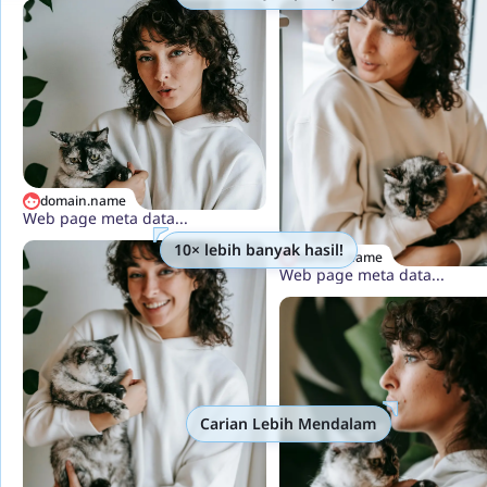
domain.name
Web page meta data...
10× lebih banyak hasil!
domain.name
Web page meta data...
Carian Lebih Mendalam