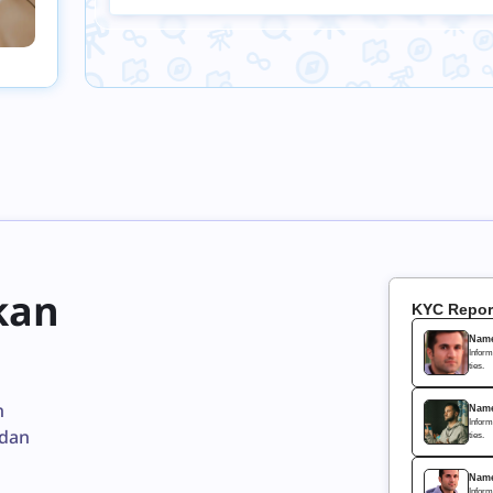
kan
KYC Repor
Nam
Inform
ties.
n
Nam
Inform
 dan
ties.
Nam
Inform