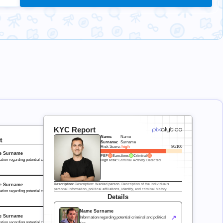
KYC Report
Name:
Name
t
Surname:
Surname
Risk Score:
high
80/100
e Surname
PEP
Sanctions
Criminal
↗
ation regarding potential criminal and political
High Risk:
Criminal Activity Detected
e Surname
Description:
Description: Wanted person. Description of the individual's
↗
personal information, political affiliations, identity, and criminal history.
ation regarding potential criminal and political
Details
Name Surname
↗
e Surname
Information regarding potential criminal and political
↗
ation regarding potential criminal and political