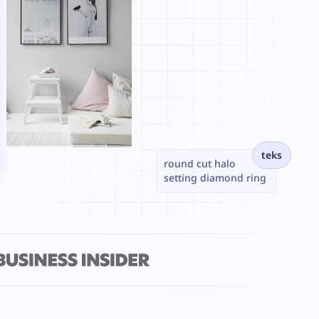
teks
round cut halo
setting diamond ring