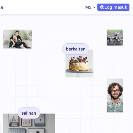
ta
MS
Log masuk
berkaitan
salinan