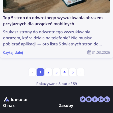
Top 5 stron do odwrotnego wyszukiwania obrazem
przyjaznych dla urządzeń mobilnych
Szukasz strony do odwrotnego wyszukiwania
obrazem, która działa na telefonie? Nie musisz
pobierać aplikacji — oto lista 5 świetnych stron do
odwrotnego wyszukiwania obrazem, które działają
Czytaj dalej
31.03.2026
na urządzeniach mobilnych bez konieczności
pobierania.
‹
1
2
3
4
5
›
Pokazywane:
8 out of 59
O nas
Zasoby