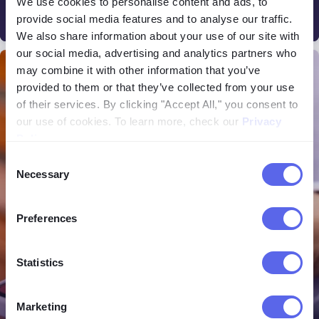
We use cookies to personalise content and ads, to
Sprawdźmy najlepsze strony internetowe do
provide social media features and to analyse our traffic.
16.06.2026
sprawdzania osób online.
We also share information about your use of our site with
our social media, advertising and analytics partners who
Ogólne
may combine it with other information that you’ve
provided to them or that they’ve collected from your use
of their services. By clicking "Accept All," you consent to
our use of cookies. To learn more, check our
Privacy
Policy
.
Consent
Necessary
Selection
Preferences
Statistics
Marketing