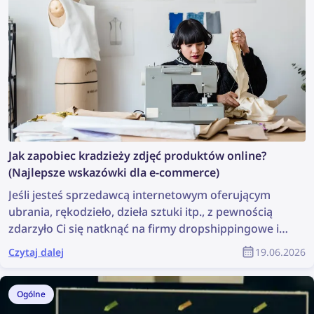
Jak zapobiec kradzieży zdjęć produktów online?
(Najlepsze wskazówki dla e-commerce)
Jeśli jesteś sprzedawcą internetowym oferującym
ubrania, rękodzieło, dzieła sztuki itp., z pewnością
zdarzyło Ci się natknąć na firmy dropshippingowe i
nieuczciwych sprzedawców kradnących zdjęcia
Czytaj dalej
19.06.2026
Twoich produktów. Często wydaje się, że znalezienie
wszystkich oszustów i usunięcie tych zdjęć jest
niemożliwe. Jednak nie jest to tak duże wyzwanie, jak
Ogólne
mogłoby się wydawać – dzięki technologii