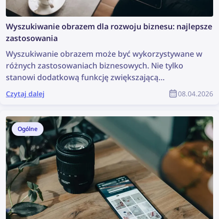
Wyszukiwanie obrazem dla rozwoju biznesu: najlepsze
zastosowania
Wyszukiwanie obrazem może być wykorzystywane w
różnych zastosowaniach biznesowych. Nie tylko
stanowi dodatkową funkcję zwiększającą
zaangażowanie użytkowników, ale przede wszystkim
Czytaj dalej
08.04.2026
wspiera różne etapy weryfikacji oraz procesu
podejmowania decyzji. Przyjrzyjmy się najlepszym
zastosowaniom wyszukiwania obrazem.
Ogólne