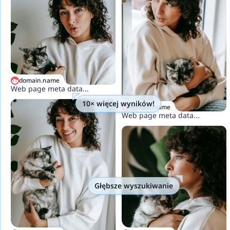
domain.name
Web page meta data...
10× więcej wyników!
domain.name
Web page meta data...
Głębsze wyszukiwanie