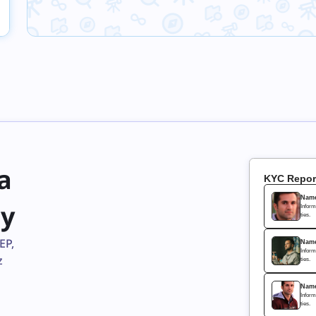
a
KYC Repor
Nam
zy
Inform
ties.
EP,
Nam
Inform
z
ties.
Nam
Inform
ties.