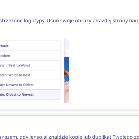
strzeżone logotypy. Usuń swoje obrazy z każdej strony narus
azem, gdy lenso.ai znajdzie kopię lub duplikat Twojego zd