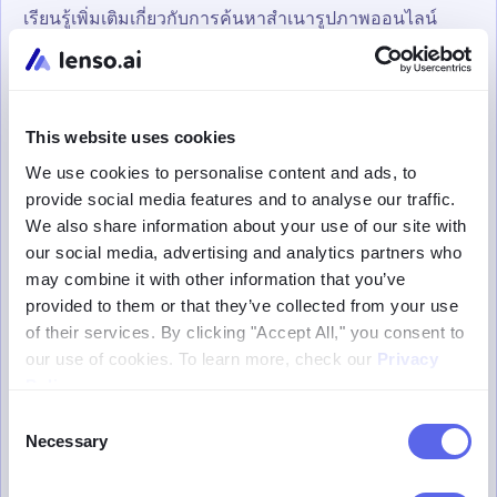
เรียนรู้เพิ่มเติมเกี่ยวกับการค้นหาสำเนารูปภาพออนไลน์
วิธีค้นหารูปภาพที่คล้ายกันออนไลน์?
การค้นหาภาพที่มีลิขสิทธิ์คืออะไร?
การค้นหาภาพที่มีลิขสิทธิ์คือการค้นหารูปภาพประเภทหนึ่ง
This website uses cookies
ที่ออกแบบมาเฉพาะเพื่อค้นหารูปภาพที่มีลิขสิทธิ์ กล่าวง่ายๆ
We use cookies to personalise content and ads, to
ก็คือ การค้นหารูปภาพย้อนกลับนี้จะค้นหาสำเนารูปภาพที่
provide social media features and to analyse our traffic.
อัปโหลดโดยผู้ใช้และภาพที่มีความคล้ายคลึงกันมาก — ไม่
We also share information about your use of our site with
ว่าจะเป็นรูปภาพเดียวกันที่ถูกแก้ไข หรือตัวรูปภาพที่รวมอยู่
our social media, advertising and analytics partners who
ในภาพที่ใหญ่กว่า การค้นหาประเภทนี้ใช้โดยผู้ที่ต้องการหา
may combine it with other information that you’ve
ว่ารูปภาพที่ตนถ่ายถูกใช้ที่ไหนบนออนไลน์
provided to them or that they’ve collected from your use
การค้นหาภาพที่คล้ายกันทำงานอย่างไร?
of their services. By clicking "Accept All," you consent to
ทำไมคุณควรค้นหาสำเนาของรูปภาพ?
our use of cookies. To learn more, check our
Privacy
Policy
.
การค้นหาสำเนาของรูปภาพมีประโยชน์ในหลายสาขา ควร
Consent
ใช้การค้นหารูปภาพที่ซ้ำโดยศิลปินและช่างภาพที่ต้องการ
Necessary
Selection
ตรวจสอบว่างานของตนไม่ได้ถูกใช้งานโดยไม่ได้รับอนุญาต
บนเว็บไซต์อื่นๆ เครื่องมือค้นหาภาพที่มีลิขสิทธิ์อย่าง