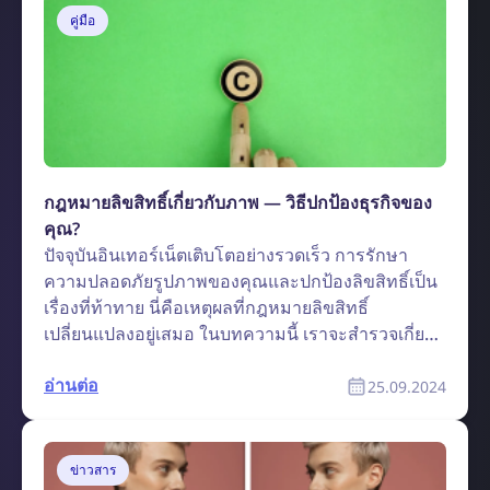
คู่มือ
กฎหมายลิขสิทธิ์เกี่ยวกับภาพ — วิธีปกป้องธุรกิจของ
คุณ?
ปัจจุบันอินเทอร์เน็ตเติบโตอย่างรวดเร็ว การรักษา
ความปลอดภัยรูปภาพของคุณและปกป้องลิขสิทธิ์เป็น
เรื่องที่ท้าทาย นี่คือเหตุผลที่กฎหมายลิขสิทธิ์
เปลี่ยนแปลงอยู่เสมอ ในบทความนี้ เราจะสำรวจเกี่ยว
กับกฎหมายลิขสิทธิ์ในสหภาพยุโรปและสหรัฐอเมริกา
อ่านต่อ
ซึ่งมีความเกี่ยวข้องในปี 2024 เรายังพูดถึงกฎหมาย
25.09.2024
ลิขสิทธิ์ในประเทศอื่นๆ อีกด้วย หากคุณต้องการเรียนรู้
เพิ่มเติมเกี่ยวกับลิขสิทธิ์และรับคำแนะนำในการ
ปกป้องงานของคุณ โปรดอ่านต่อ!
ข่าวสาร