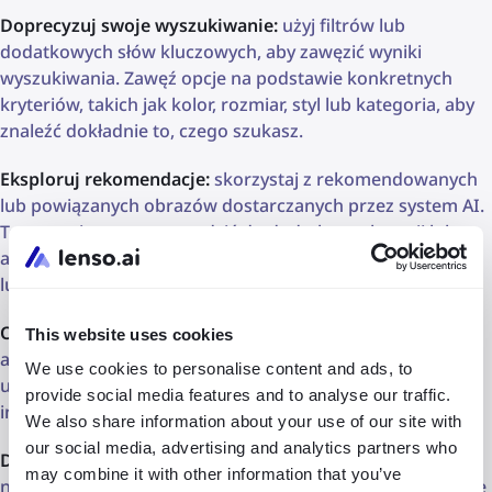
Doprecyzuj swoje wyszukiwanie:
użyj filtrów lub
dodatkowych słów kluczowych, aby zawęzić wyniki
wyszukiwania. Zawęź opcje na podstawie konkretnych
kryteriów, takich jak kolor, rozmiar, styl lub kategoria, aby
znaleźć dokładnie to, czego szukasz.
Eksploruj rekomendacje:
skorzystaj z rekomendowanych
lub powiązanych obrazów dostarczanych przez system AI.
Te sugestie mogą prowadzić do dodatkowych opcji lub
alternatyw, które odpowiadają Twoim zainteresowaniom
lub preferencjom.
Oceń wyniki:
dokładnie przeanalizuj wyniki wyszukiwania,
This website uses cookies
aby upewnić się, że spełniają Twoje oczekiwania. Zwróć
We use cookies to personalise content and ads, to
uwagę na relewancję, dokładność i wszelkie dodatkowe
provide social media features and to analyse our traffic.
informacje lub kontekst dostarczony wraz z wynikami.
We also share information about your use of our site with
our social media, advertising and analytics partners who
Dostarcz informacje zwrotne:
jeśli wyniki wyszukiwania
may combine it with other information that you’ve
nie spełniają Twoich potrzeb, dostarcz informacje zwrotne