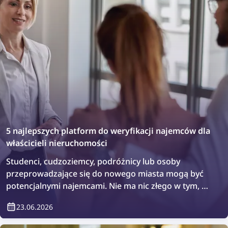
5 najlepszych platform do weryfikacji najemców dla
właścicieli nieruchomości
Studenci, cudzoziemcy, podróżnicy lub osoby
przeprowadzające się do nowego miasta mogą być
potencjalnymi najemcami. Nie ma nic złego w tym, że
chcesz przeprowadzić dodatkową weryfikację lub po
23.06.2026
prostu sprawdzić, kto będzie mieszkał w Twojej
nieruchomości. Jak to zrobić? Łatwo — za pomocą