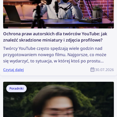
Ochrona praw autorskich dla twórców YouTube: jak
znaleźć skradzione miniatury i zdjęcia profilowe?
Twórcy YouTube często spędzają wiele godzin nad
przygotowaniem nowego filmu. Najgorsze, co może
się wydarzyć, to sytuacja, w której ktoś po prostu
ukradnie ich treści, wykorzysta je bez zgody, a autor
Czytaj dalej
30.07.2026
nie otrzyma za nie żadnego uznania. Jak znaleźć
skradzione materiały i chronić swoje prawa autorskie
jako członek społeczności YouTube?
Poradniki