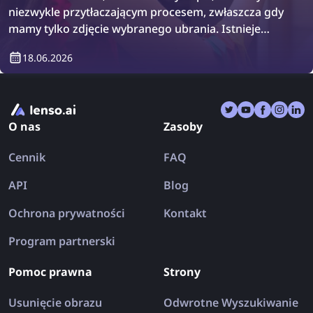
niezwykle przytłaczającym procesem, zwłaszcza gdy
mamy tylko zdjęcie wybranego ubrania. Istnieje
jednak rozwiązanie: wsteczne wyszukiwanie
18.06.2026
obrazów! Dowiedz się, jak znaleźć ubrania,
korzystając z wstecznego wyszukiwania obrazów.
O nas
Zasoby
Cennik
FAQ
API
Blog
Ochrona prywatności
Kontakt
Program partnerski
Pomoc prawna
Strony
Usunięcie obrazu
Odwrotne Wyszukiwanie