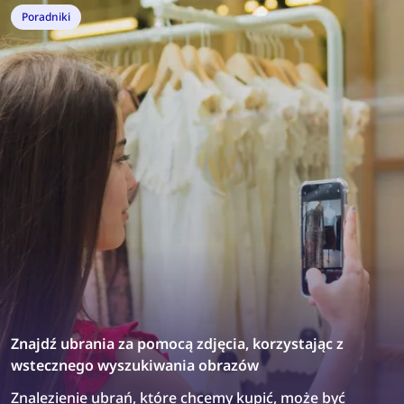
platform do weryfikacji najemców.
Poradniki
Znajdź ubrania za pomocą zdjęcia, korzystając z
wstecznego wyszukiwania obrazów
Znalezienie ubrań, które chcemy kupić, może być