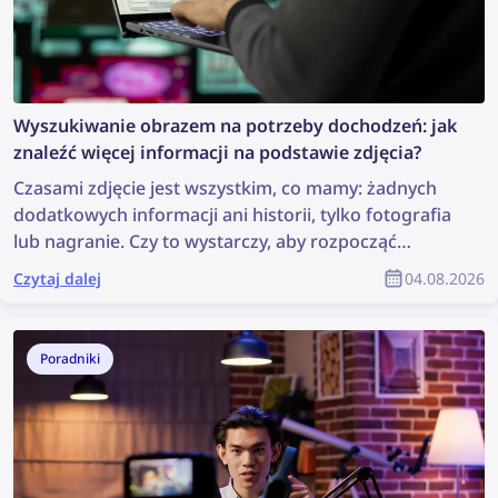
Wyszukiwanie obrazem na potrzeby dochodzeń: jak
znaleźć więcej informacji na podstawie zdjęcia?
Czasami zdjęcie jest wszystkim, co mamy: żadnych
dodatkowych informacji ani historii, tylko fotografia
lub nagranie. Czy to wystarczy, aby rozpocząć
dochodzenie? Może nie jest to idealna sytuacja, ale
Czytaj dalej
04.08.2026
wystarczy do przeprowadzenia wyszukiwania
obrazem, które może ujawnić cenne informacje i
pomóc w dochodzeniu. Jak więc znaleźć więcej
Poradniki
informacji na podstawie zdjęcia?