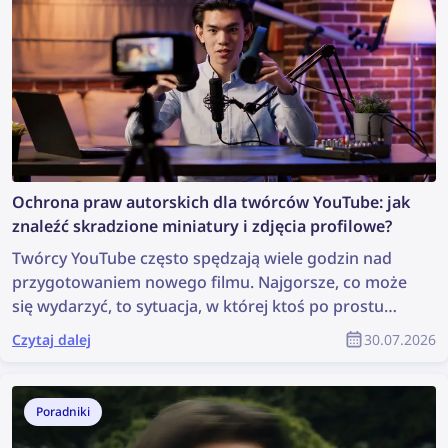
Ochrona praw autorskich dla twórców YouTube: jak
znaleźć skradzione miniatury i zdjęcia profilowe?
Twórcy YouTube często spędzają wiele godzin nad
przygotowaniem nowego filmu. Najgorsze, co może
się wydarzyć, to sytuacja, w której ktoś po prostu
ukradnie ich treści, wykorzysta je bez zgody, a autor
Czytaj dalej
30.07.2026
nie otrzyma za nie żadnego uznania. Jak znaleźć
skradzione materiały i chronić swoje prawa autorskie
jako członek społeczności YouTube?
Poradniki