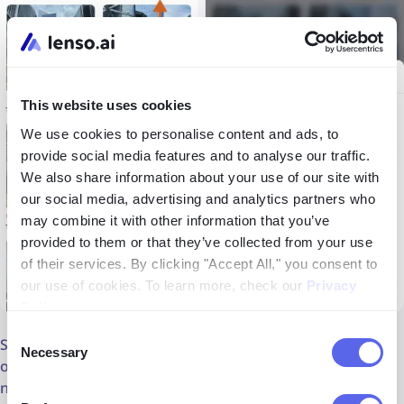
This website uses cookies
We use cookies to personalise content and ads, to
provide social media features and to analyse our traffic.
We also share information about your use of our site with
our social media, advertising and analytics partners who
may combine it with other information that you’ve
provided to them or that they’ve collected from your use
of their services. By clicking "Accept All," you consent to
our use of cookies. To learn more, check our
Privacy
Policy
.
Consent
Sortuj od najnowszych do najstarszych, aby znaleźć
Necessary
Selection
obrazy, które zostały zindeksowane najwcześniej lub
najpóźniej.