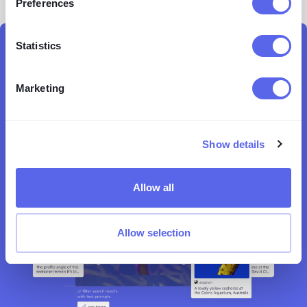
Preferences
Statistics
Odkrywaj ludzi, miejsca, duplikaty i więcej
Marketing
Znajdź miejsca online
Show details
Allow all
Allow selection