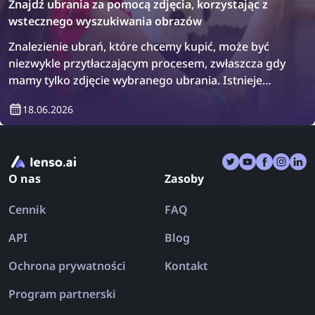
Znajdź ubrania za pomocą zdjęcia, korzystając z
wstecznego wyszukiwania obrazów
Znalezienie ubrań, które chcemy kupić, może być
niezwykle przytłaczającym procesem, zwłaszcza gdy
mamy tylko zdjęcie wybranego ubrania. Istnieje
jednak rozwiązanie: wsteczne wyszukiwanie
18.06.2026
obrazów! Dowiedz się, jak znaleźć ubrania,
korzystając z wstecznego wyszukiwania obrazów.
O nas
Zasoby
Cennik
FAQ
API
Blog
Ochrona prywatności
Kontakt
Program partnerski