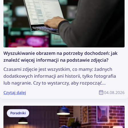
Wyszukiwanie obrazem na potrzeby dochodzeń: jak
znaleźć więcej informacji na podstawie zdjęcia?
Czasami zdjęcie jest wszystkim, co mamy: żadnych
dodatkowych informacji ani historii, tylko fotografia
lub nagranie. Czy to wystarczy, aby rozpocząć
dochodzenie? Może nie jest to idealna sytuacja, ale
Czytaj dalej
04.08.2026
wystarczy do przeprowadzenia wyszukiwania
obrazem, które może ujawnić cenne informacje i
pomóc w dochodzeniu. Jak więc znaleźć więcej
Poradniki
informacji na podstawie zdjęcia?