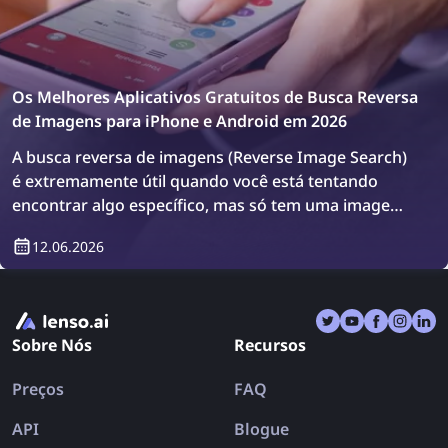
Os Melhores Aplicativos Gratuitos de Busca Reversa
de Imagens para iPhone e Android em 2026
A busca reversa de imagens (Reverse Image Search)
é extremamente útil quando você está tentando
encontrar algo específico, mas só tem uma imagem.
Embora existam ferramentas conhecidas como
12.06.2026
lenso.ai, TinEye e Copyseeker, há também muitos
aplicativos que combinam vários mecanismos de
busca em um só lugar. Vamos explorar os melhores
aplicativos de busca reversa de imagens para iPhone
Sobre Nós
Recursos
e Android em 2026.
Preços
FAQ
API
Blogue