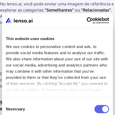
No lenso.ai, você pode enviar uma imagem de referência e
explorar as categorias
“Semelhantes”
ou
“Relacionadas”
.
Além disso, é possível utilizar filtros e opções de
ordenação para refinar ainda mais a busca:
Filtrar por domínio ou palavra-chave
This website uses cookies
Ordenar pelos resultados mais recentes ou mais
We use cookies to personalise content and ads, to
antigos
provide social media features and to analyse our traffic.
We also share information about your use of our site with
Ordenar pela melhor ou pior correspondência
our social media, advertising and analytics partners who
may combine it with other information that you’ve
Como alternativa, você também pode usar plataformas
provided to them or that they’ve collected from your use
como
Pinterest
,
Shutterstock
ou
Magnific
para obter mais
of their services. By clicking "Accept All," you consent to
inspiração visual.
our use of cookies. To learn more, check our
Privacy
Policy
.
5. Encontrar revendedores e anúncios duplicados
Consent
em comércio eletrônico
Necessary
Selection