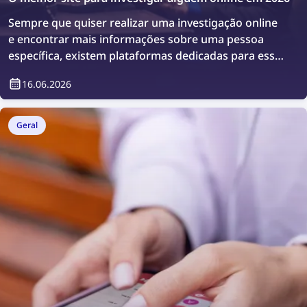
Sempre que quiser realizar uma investigação online
e encontrar mais informações sobre uma pessoa
específica, existem plataformas dedicadas para esse
fim. Vamos conhecer os melhores sites para
16.06.2026
investigar alguém online.
Geral