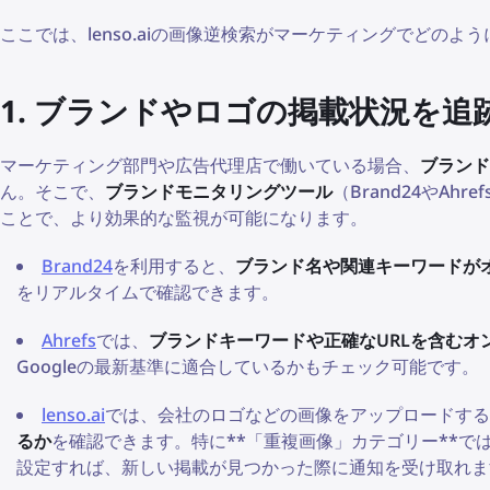
ここでは、lenso.aiの画像逆検索がマーケティングでどの
1. ブランドやロゴの掲載状況を追
マーケティング部門や広告代理店で働いている場合、
ブランド
ん。そこで、
ブランドモニタリングツール
（Brand24やAh
ことで、より効果的な監視が可能になります。
Brand24
を利用すると、
ブランド名や関連キーワードが
をリアルタイムで確認できます。
Ahrefs
では、
ブランドキーワードや正確なURLを含むオ
Googleの最新基準に適合しているかもチェック可能です。
lenso.ai
では、会社のロゴなどの画像をアップロードする
るか
を確認できます。特に**「重複画像」カテゴリー**で
設定すれば、新しい掲載が見つかった際に通知を受け取れま