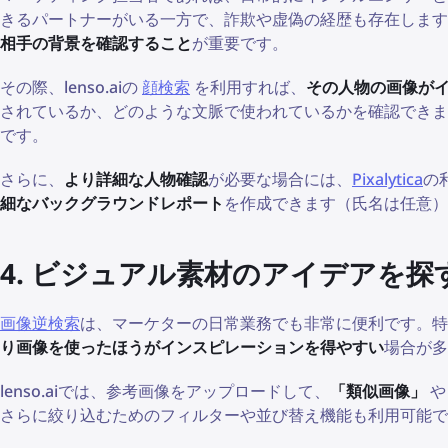
きるパートナーがいる一方で、詐欺や虚偽の経歴も存在しま
相手の背景を確認すること
が重要です。
その際、lenso.aiの
顔検索
を利用すれば、
その人物の画像が
されているか、どのような文脈で使われているかを確認できま
です。
さらに、
より詳細な人物確認
が必要な場合には、
Pixalytica
の
細なバックグラウンドレポート
を作成できます（氏名は任意）
4. ビジュアル素材のアイデアを探
画像逆検索
は、マーケターの日常業務でも非常に便利です。特
り画像を使ったほうがインスピレーションを得やすい
場合が多
lenso.aiでは、参考画像をアップロードして、
「類似画像」
さらに絞り込むためのフィルターや並び替え機能も利用可能で