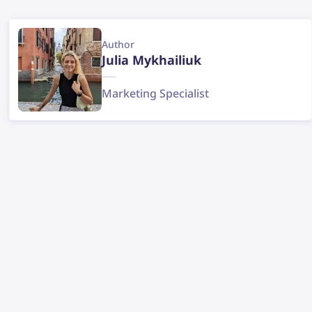
Author
Julia Mykhailiuk
Marketing Specialist