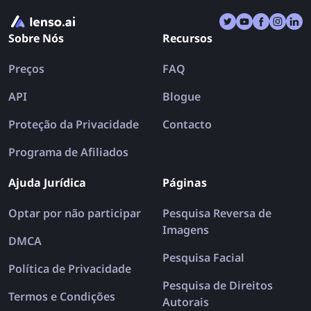
busca em um só lugar. Vamos explorar os melhores
aplicativos de busca reversa de imagens para iPhone
Sobre Nós
Recursos
e Android em 2026.
Preços
FAQ
API
Blogue
Proteção da Privacidade
Contacto
Programa de Afiliados
Ajuda Jurídica
Páginas
Optar por não participar
Pesquisa Reversa de
Imagens
DMCA
Pesquisa Facial
Política de Privacidade
Pesquisa de Direitos
Termos e Condições
Autorais