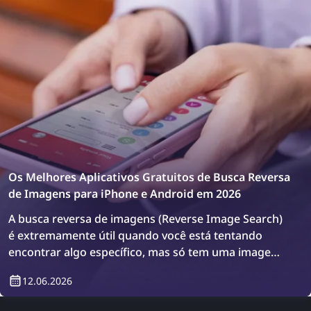
Os Melhores Aplicativos Gratuitos de Busca Reversa
de Imagens para iPhone e Android em 2026
A busca reversa de imagens (Reverse Image Search)
é extremamente útil quando você está tentando
encontrar algo específico, mas só tem uma imagem.
Embora existam ferramentas conhecidas como
12.06.2026
lenso.ai, TinEye e Copyseeker, há também muitos
aplicativos que combinam vários mecanismos de