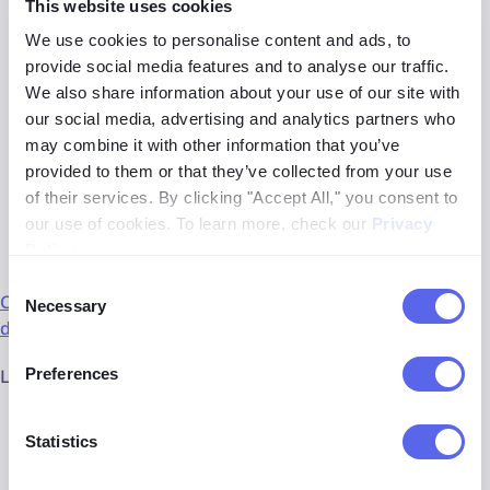
This website uses cookies
Monitoramento de possíveis violações de direitos
autorais
We use cookies to personalise content and ads, to
provide social media features and to analyse our traffic.
Verificação de menções à marca
We also share information about your use of our site with
our social media, advertising and analytics partners who
Solicitações legais para remoção de infrações de
may combine it with other information that you’ve
direitos autorais
provided to them or that they’ve collected from your use
of their services. By clicking "Accept All," you consent to
Prevenção de golpes relacionados à sua marca
our use of cookies. To learn more, check our
Privacy
Policy
.
etc.
Consent
Como a pesquisa reversa de imagens pode ajudar a
Necessary
Selection
detectar o uso não autorizado de logotipos
Preferences
Lista de exemplos dessas empresas:
Soluções de proteção de marca online – detecção e
Statistics
remoção de ameaças digitais