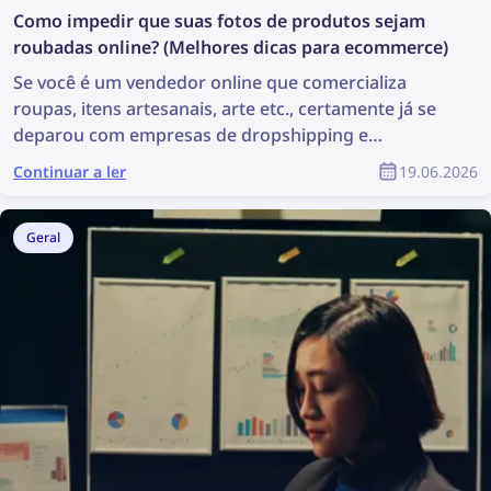
Como impedir que suas fotos de produtos sejam
roubadas online? (Melhores dicas para ecommerce)
Se você é um vendedor online que comercializa
roupas, itens artesanais, arte etc., certamente já se
deparou com empresas de dropshipping e
vendedores fraudulentos roubando suas fotos de
Continuar a ler
19.06.2026
produtos. Muitas vezes parece impossível encontrar
todos os vendedores fraudulentos e remover essas
fotos. Mas esse desafio não é tão grande quanto
Geral
parece – com a tecnologia de pesquisa reversa de
imagem, está mais fácil do que nunca encontrar
violações de direitos autorais online e preveni-las.
Este artigo explica como você pode encontrar e
remover imagens roubadas da internet em apenas
alguns passos simples usando pesquisa reversa de
imagem e solicitações de remoção adequadas.