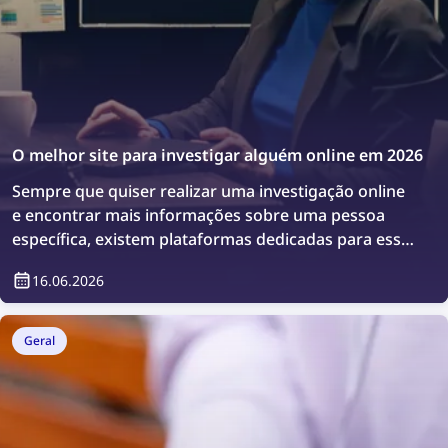
O melhor site para investigar alguém online em 2026
Sempre que quiser realizar uma investigação online
e encontrar mais informações sobre uma pessoa
específica, existem plataformas dedicadas para esse
fim. Vamos conhecer os melhores sites para
16.06.2026
investigar alguém online.
Geral