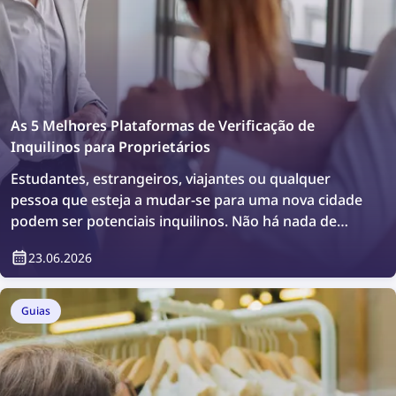
As 5 Melhores Plataformas de Verificação de
Inquilinos para Proprietários
Estudantes, estrangeiros, viajantes ou qualquer
pessoa que esteja a mudar-se para uma nova cidade
podem ser potenciais inquilinos. Não há nada de
errado em querer fazer uma verificação adicional ou
23.06.2026
simplesmente confirmar quem irá viver no seu
imóvel. Como fazer isso? De forma simples,
utilizando plataformas de verificação de inquilinos.
Guias