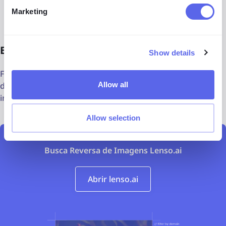
Verificar identidades
Marketing
Experimente você mesmo!
Show details
Faça uma busca reversa de imagens com lenso.ai e
Allow all
descubra onde suas imagens estão sendo usadas na
internet.
Allow selection
Busca Reversa de Imagens Lenso.ai
Abrir lenso.ai