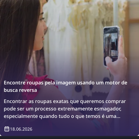
Encontre roupas pela imagem usando um motor de
busca reversa
Encontrar as roupas exatas que queremos comprar
pode ser um processo extremamente esmagador,
especialmente quando tudo o que temos é uma
imagem do item. No entanto, há uma solução:
18.06.2026
motores de busca reversa! Descubra como
encontrar roupas usando uma busca de imagem