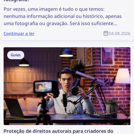
Por vezes, uma imagem é tudo o que temos:
nenhuma informação adicional ou histórico, apenas
uma fotografia ou gravação. Será isso suficiente
para iniciar uma investigação? Pode não ser a
Continuar a ler
04.08.2026
situação ideal, mas é suficiente para realizar uma
pesquisa de imagens, que pode revelar informações
valiosas e apoiar a investigação. Então, como pode
Guias
encontrar mais informações a partir de uma
fotografia?
Proteção de direitos autorais para criadores do