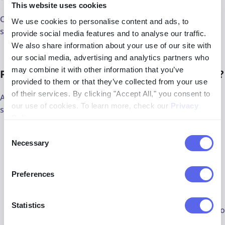
This website uses cookies
Os resultados são filtrados e classificados com base em
We use cookies to personalise content and ads, to
semelhança, relevância, resolução e autoridade da fonte.
provide social media features and to analyse our traffic.
We also share information about your use of our site with
our social media, advertising and analytics partners who
may combine it with other information that you’ve
Para que Serve a Busca Reversa de Imagens?
provided to them or that they’ve collected from your use
of their services. By clicking "Accept All," you consent to
A busca reversa de imagens pode ser usada em vários
our use of cookies. To learn more, check our
Privacy
setores. Aqui estão os usos mais comuns:
Policy
.
Encontrar fontes de imagens ou versões em alta
Consent
resolução
Necessary
Selection
Verificar autenticidade ou identificar imagens falsas
Preferences
Rastrear o uso de uma imagem pela web
Statistics
Descobrir conteúdo semelhante ou visual relacionado