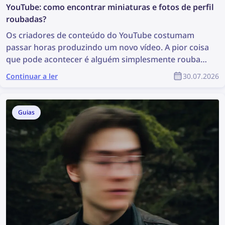
YouTube: como encontrar miniaturas e fotos de perfil
roubadas?
Os criadores de conteúdo do YouTube costumam
passar horas produzindo um novo vídeo. A pior coisa
que pode acontecer é alguém simplesmente roubar
esse conteúdo, reutilizá-lo sem autorização e o
Continuar a ler
30.07.2026
criador não receber nenhum reconhecimento pelo
seu trabalho. Como encontrar conteúdo roubado e
proteger seus direitos autorais como parte da
Guias
comunidade do YouTube?