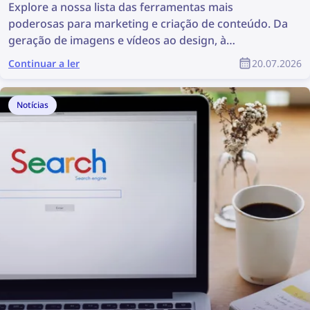
Explore a nossa lista das ferramentas mais
poderosas para marketing e criação de conteúdo. Da
geração de imagens e vídeos ao design, à
descoberta de conteúdo e à gestão de direitos
Continuar a ler
20.07.2026
autorais, estas ferramentas são muito úteis para
qualquer equipa de marketing. Este artigo apresenta
uma lista completa das melhores ferramentas de
Notícias
marketing e criação de conteúdo para profissionais
de marketing e designers de produtos.