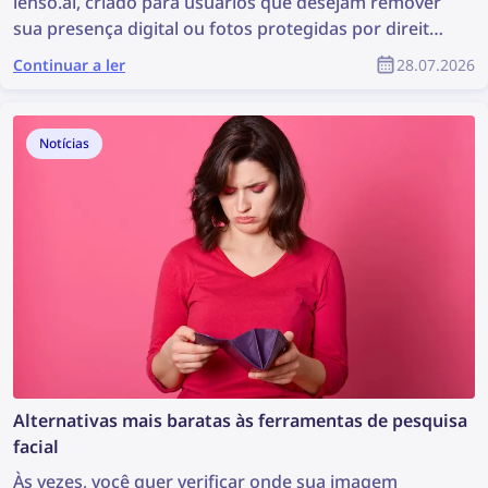
lenso.ai, criado para usuários que desejam remover
sua presença digital ou fotos protegidas por direitos
autorais de forma mais fácil e rápida. A ferramenta
Continuar a ler
28.07.2026
gera e-mails prontos para copiar e colar, que podem
ser usados para solicitar a remoção de conteúdo por
DMCA em sites onde as imagens foram encontradas.
Notícias
Continue lendo para saber como remover suas
imagens de qualquer site com a ajuda do Assistente
DMCA do lenso.ai.
Alternativas mais baratas às ferramentas de pesquisa
facial
Às vezes, você quer verificar onde sua imagem