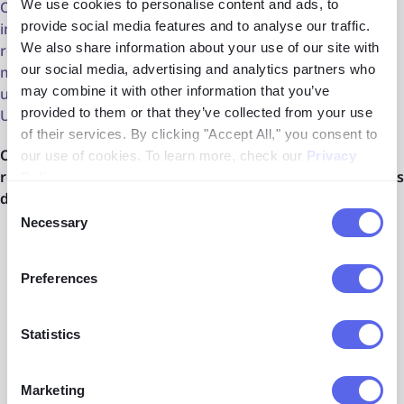
We use cookies to personalise content and ads, to
O lenso.ai vai além da simples correspondência de
provide social media features and to analyse our traffic.
imagens. Sua tecnologia avançada se destaca em
We also share information about your use of our site with
reconhecer até imagens fortemente alteradas. Assim,
our social media, advertising and analytics partners who
mesmo que alguém filtre sua foto intensamente, ainda há
may combine it with other information that you’ve
uma grande chance de o lenso.ai encontrá-la e fornecer a
provided to them or that they’ve collected from your use
URL da imagem infratora.
of their services. By clicking "Accept All," you consent to
O lenso.ai oferece ainda mais vantagens para usuários
our use of cookies. To learn more, check our
Privacy
registrados, simplificando a proteção de direitos autorais
Policy
.
da seguinte maneira:
Consent
Necessary
Selection
Upload de várias imagens:
Mantenha o controle de
todo o seu portfólio. Carregue todas as imagens que
Preferences
você deseja monitorar para possíveis violações de
direitos autorais.
Statistics
Notificações automáticas por email:
Fique por
dentro. Sempre que o lenso.ai encontrar uma
correspondência para suas imagens carregadas, você
Marketing