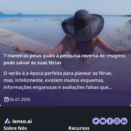
7 maneiras pelas quais a pesquisa reversa de imagens
pode salvar as suas férias
O verão é a época perfeita para planear as férias,
mas, infelizmente, existem muitos esquemas,
informações enganosas e avaliações falsas que
podem levá-lo a tomar más decisões. Como
06.07.2026
resultado, pode regressar das férias ainda mais
frustrado do que antes. Descubra como a pesquisa
reversa de imagens pode salvar as suas férias de
uma vez por todas!
Sobre Nós
Recursos