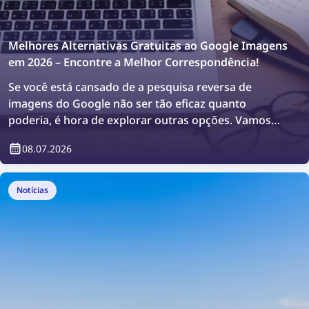
Melhores Alternativas Gratuitas ao Google Imagens
em 2026 – Encontre a Melhor Correspondência!
Se você está cansado de a pesquisa reversa de
imagens do Google não ser tão eficaz quanto
poderia, é hora de explorar outras opções. Vamos
encontrar a correspondência perfeita com as
08.07.2026
melhores ferramentas gratuitas de pesquisa de
imagens em 2026!
Notícias