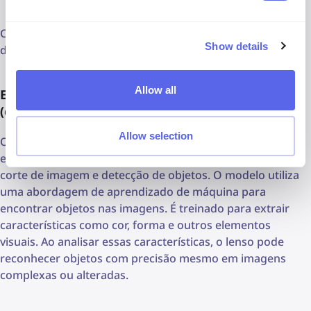
receberá uma notificação imediata por email.
Com esses recursos, gerenciar suas obras protegidas por
Show details
direitos autorais se torna sem esforço.
Allow all
Especificação de objetos dentro da imagem
(categoria: relacionado e similar)
Allow selection
O lenso.ai permite que os usuários selecionem uma área
específica de uma imagem com seu recurso integrado de
corte de imagem e detecção de objetos. O modelo utiliza
uma abordagem de aprendizado de máquina para
encontrar objetos nas imagens. É treinado para extrair
características como cor, forma e outros elementos
visuais. Ao analisar essas características, o lenso pode
reconhecer objetos com precisão mesmo em imagens
complexas ou alteradas.