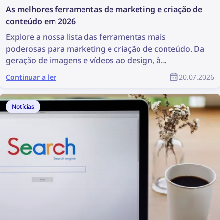
As melhores ferramentas de marketing e criação de
conteúdo em 2026
Explore a nossa lista das ferramentas mais
poderosas para marketing e criação de conteúdo. Da
geração de imagens e vídeos ao design, à
descoberta de conteúdo e à gestão de direitos
Continuar a ler
20.07.2026
autorais, estas ferramentas são muito úteis para
qualquer equipa de marketing. Este artigo apresenta
uma lista completa das melhores ferramentas de
Notícias
marketing e criação de conteúdo para profissionais
de marketing e designers de produtos.