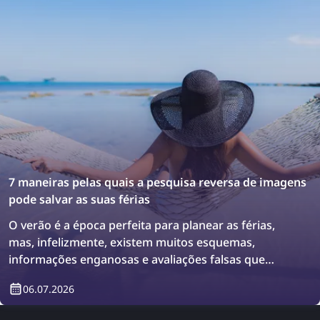
7 maneiras pelas quais a pesquisa reversa de imagens
pode salvar as suas férias
O verão é a época perfeita para planear as férias,
mas, infelizmente, existem muitos esquemas,
informações enganosas e avaliações falsas que
podem levá-lo a tomar más decisões. Como
06.07.2026
resultado, pode regressar das férias ainda mais
frustrado do que antes. Descubra como a pesquisa