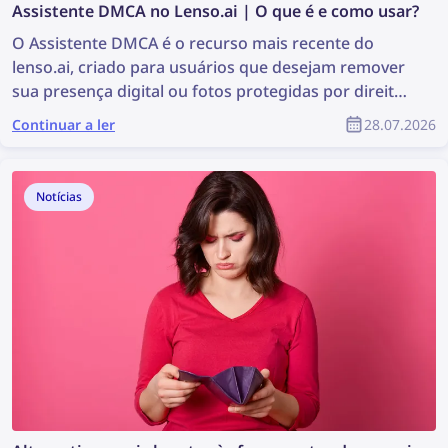
Assistente DMCA no Lenso.ai | O que é e como usar?
O Assistente DMCA é o recurso mais recente do
lenso.ai, criado para usuários que desejam remover
sua presença digital ou fotos protegidas por direitos
autorais de forma mais fácil e rápida. A ferramenta
Continuar a ler
28.07.2026
gera e-mails prontos para copiar e colar, que podem
ser usados para solicitar a remoção de conteúdo por
DMCA em sites onde as imagens foram encontradas.
Notícias
Continue lendo para saber como remover suas
imagens de qualquer site com a ajuda do Assistente
DMCA do lenso.ai.