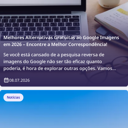
Melhores Alternativas Gratuitas ao Google Imagens
em 2026 – Encontre a Melhor Correspondência!
Se você está cansado de a pesquisa reversa de
imagens do Google não ser tão eficaz quanto
poderia, é hora de explorar outras opções. Vamos
encontrar a correspondência perfeita com as
08.07.2026
melhores ferramentas gratuitas de pesquisa de
imagens em 2026!
Notícias