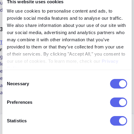
This website uses cookies
um pouco mais limitado do que o lenso.ai, ainda é capaz
de encontrar fontes confiáveis.
We use cookies to personalise content and ads, to
provide social media features and to analyse our traffic.
We also share information about your use of our site with
3. TinEye
our social media, advertising and analytics partners who
may combine it with other information that you’ve
TinEye
foi uma das primeiras ferramentas de
pesquisa
provided to them or that they’ve collected from your use
reversa de imagem
. Infelizmente, os seus resultados são
of their services. By clicking "Accept All," you consent to
geralmente menos precisos em comparação com o
our use of cookies. To learn more, check our
Privacy
lenso.ai e outras alternativas aqui mencionadas. No
Policy
.
entanto, ainda pode
retornar imagens de qualidade
—
especialmente quando você está à procura de conteúdos
Consent
Necessary
antigos, como sessões fotográficas de celebridades de 10
Selection
a 15 anos atrás.
Preferences
Statistics
Author
Julia Mykhailiuk